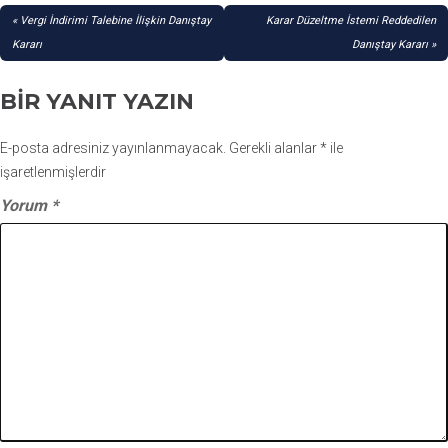
YAZI
Vergi İndirimi Talebine İlişkin Danıştay
Karar Düzeltme İstemi Reddedilen
GEZINMESI
Kararı
Danıştay Kararı
BIR YANIT YAZIN
E-posta adresiniz yayınlanmayacak.
Gerekli alanlar
*
ile
işaretlenmişlerdir
Yorum
*