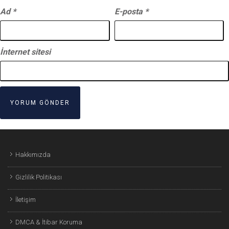
Ad
*
E-posta
*
İnternet sitesi
Hakkımızda
Gizlilik Politikası
İletişim
DMCA & İtibar Koruma