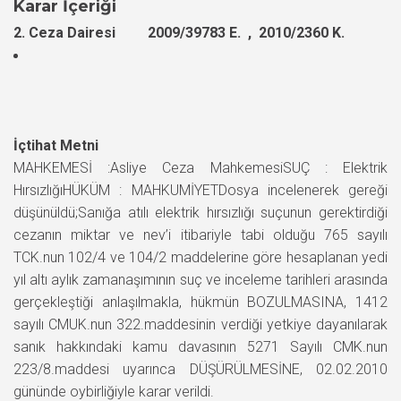
Karar İçeriği
2. Ceza Dairesi 2009/39783 E. , 2010/2360 K.
İçtihat Metni
MAHKEMESİ :Asliye Ceza MahkemesiSUÇ : Elektrik
HırsızlığıHÜKÜM : MAHKUMİYETDosya incelenerek gereği
düşünüldü;Sanığa atılı elektrik hırsızlığı suçunun gerektirdiği
cezanın miktar ve nev’i itibariyle tabi olduğu 765 sayılı
TCK.nun 102/4 ve 104/2 maddelerine göre hesaplanan yedi
yıl altı aylık zamanaşımının suç ve inceleme tarihleri arasında
gerçekleştiği anlaşılmakla, hükmün BOZULMASINA, 1412
sayılı CMUK.nun 322.maddesinin verdiği yetkiye dayanılarak
sanık hakkındaki kamu davasının 5271 Sayılı CMK.nun
223/8.maddesi uyarınca DÜŞÜRÜLMESİNE, 02.02.2010
gününde oybirliğiyle karar verildi.