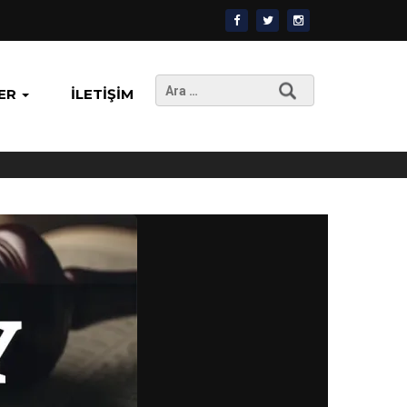
Arama:
ER
İLETIŞIM