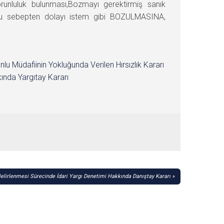
runluluk bulunması,Bozmayı gerektirmiş sanık
n bu sebepten dolayı istem gibi BOZULMASINA,
nlu Müdafiinin Yokluğunda Verilen Hırsızlık Kararı
ında Yargıtay Kararı
Belirlenmesi Sürecinde İdari Yargı Denetimi Hakkında Danıştay Kararı