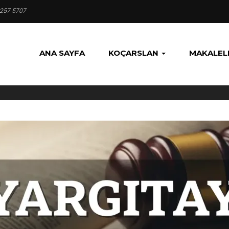
 257 5707
ANA SAYFA
KOÇARSLAN
MAKALEL