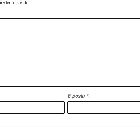
şaretlenmişlerdir
E-posta
*