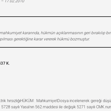
 – 17.02.2010
len mahkumiyet kararında, hükmün açıklanmasının geri bırakılıp b
pılması gerektiğine karar vererek hükmü bozmuştur.
37 K.
ik hırsızlığıHÜKÜM : MahkumiyetDosya incelenerek gereği düşü
 5728 sayılı Yasa’nın 562.maddesi ile değişik 5271 sayılı CMK.n