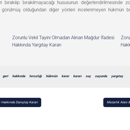
 bırakılıp bırakılmayacağı hususunun değerlendirilmesinde zo
rinde görülmüş olduğundan diğer yönleri incelenmeyen hükmü
Zorunlu Vekil Tayini Olmadan Alınan Mağdur İfadesi
Zoru
Hakkında Yargıtay Kararı
Hakk
geri
hakkında
hırsızlığı
hükmün
karar
kararı
suç
suçunda
yargıtay
ı Hakkında Danıştay Kararı
Mezarlık Alanı 