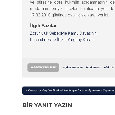
ve süresine göre hükmün açıklanmasının geri
müdafiinin temyiz itirazları bu itibarla ye
17.02.2010 gününde oybirliğiyle karar verildi.
İlgili Yazılar
Zorunluluk Sebebiyle Kamu Davasının
Düşürülmesine İlişkin Yargıtay Kararı
açıklanmasının
bırakılması
elektrik
YARGITAY KARARLARI
YAZI
Yargılama Harçları Eksikliği Nedeniyle Davanın Açılmamış Sayılmas
GEZINMESI
BIR YANIT YAZIN