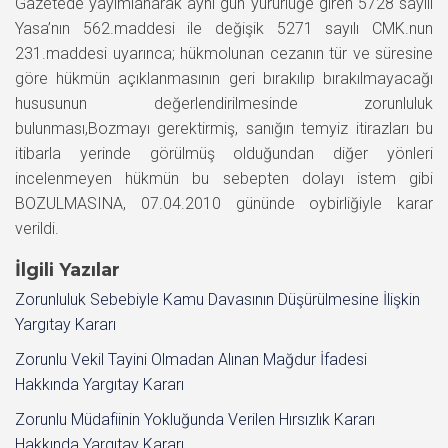
Gazetede yayımlanarak aynı gün yürürlüğe giren 5728 sayılı
Yasa’nın 562.maddesi ile değişik 5271 sayılı CMK.nun
231.maddesi uyarınca; hükmolunan cezanın tür ve süresine
göre hükmün açıklanmasının geri bırakılıp bırakılmayacağı
hususunun değerlendirilmesinde zorunluluk
bulunması,Bozmayı gerektirmiş, sanığın temyiz itirazları bu
itibarla yerinde görülmüş olduğundan diğer yönleri
incelenmeyen hükmün bu sebepten dolayı istem gibi
BOZULMASINA, 07.04.2010 gününde oybirliğiyle karar
verildi.
İlgili Yazılar
Zorunluluk Sebebiyle Kamu Davasının Düşürülmesine İlişkin
Yargıtay Kararı
Zorunlu Vekil Tayini Olmadan Alınan Mağdur İfadesi
Hakkında Yargıtay Kararı
Zorunlu Müdafiinin Yokluğunda Verilen Hırsızlık Kararı
Hakkında Yargıtay Kararı