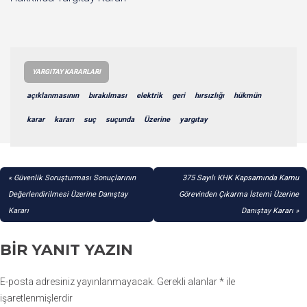
YARGITAY KARARLARI
açıklanmasının
bırakılması
elektrik
geri
hırsızlığı
hükmün
karar
kararı
suç
suçunda
Üzerine
yargıtay
YAZI
Güvenlik Soruşturması Sonuçlarının
375 Sayılı KHK Kapsamında Kamu
GEZINMESI
Değerlendirilmesi Üzerine Danıştay
Görevinden Çıkarma İstemi Üzerine
Kararı
Danıştay Kararı
BIR YANIT YAZIN
E-posta adresiniz yayınlanmayacak.
Gerekli alanlar
*
ile
işaretlenmişlerdir