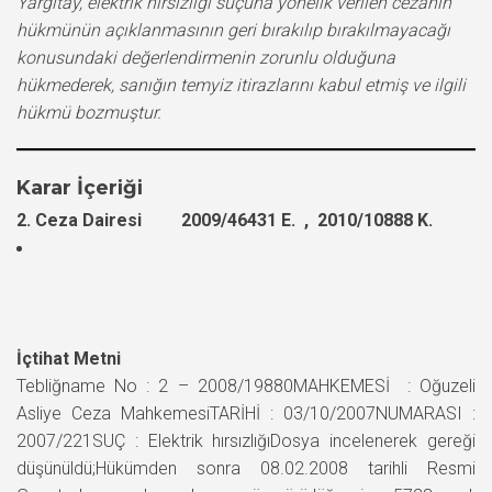
Yargıtay, elektrik hırsızlığı suçuna yönelik verilen cezanın
hükmünün açıklanmasının geri bırakılıp bırakılmayacağı
konusundaki değerlendirmenin zorunlu olduğuna
hükmederek, sanığın temyiz itirazlarını kabul etmiş ve ilgili
hükmü bozmuştur.
Karar İçeriği
2. Ceza Dairesi 2009/46431 E. , 2010/10888 K.
İçtihat Metni
Tebliğname No : 2 – 2008/19880MAHKEMESİ : Oğuzeli
Asliye Ceza MahkemesiTARİHİ : 03/10/2007NUMARASI :
2007/221SUÇ : Elektrik hırsızlığıDosya incelenerek gereği
düşünüldü;Hükümden sonra 08.02.2008 tarihli Resmi