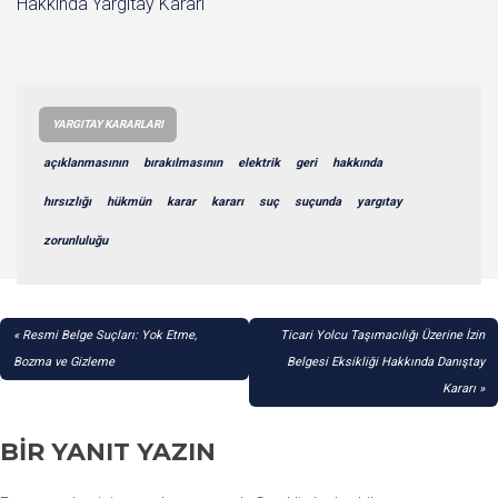
Hakkında Yargıtay Kararı
YARGITAY KARARLARI
açıklanmasının
bırakılmasının
elektrik
geri
hakkında
hırsızlığı
hükmün
karar
kararı
suç
suçunda
yargıtay
zorunluluğu
YAZI
Resmi Belge Suçları: Yok Etme,
Ticari Yolcu Taşımacılığı Üzerine İzin
GEZINMESI
Bozma ve Gizleme
Belgesi Eksikliği Hakkında Danıştay
Kararı
BIR YANIT YAZIN