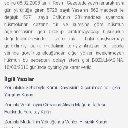
sonra 08.02.2008 tarihli Resmi Gazetede yayımlanarak aynı
gün yürürlüğe giren 5728 sayılı Yasa’nın 562.maddesi ile
değişik 5271 sayılı CMK.nun 231.maddesi uyarınca;
hükmolunan cezanın tür ve süresine göre hükmün
açıklanmasının geri bırakılıp bırakılmayacağı hususunun
değerlendirilmesinde zorunluluk bulunması,Bozmayı
gerektirmiş, sanık müdafiinin temyiz itirazları bu itibarla
yerinde görülmüş olduğundan diğer yönleri incelenmeyen
hükmün bu sebepten dolayı istem gibi BOZULMASINA,
18/03/2010 gününde oybirliğiyle karar verildi.
İlgili Yazılar
Zorunluluk Sebebiyle Kamu Davasının Düşürülmesine İlişkin
Yargıtay Kararı
Zorunlu Vekil Tayini Olmadan Alınan Mağdur İfadesi
Hakkında Yargıtay Kararı
Zorunlu Müdafiinin Yokluğunda Verilen Hırsızlık Kararı