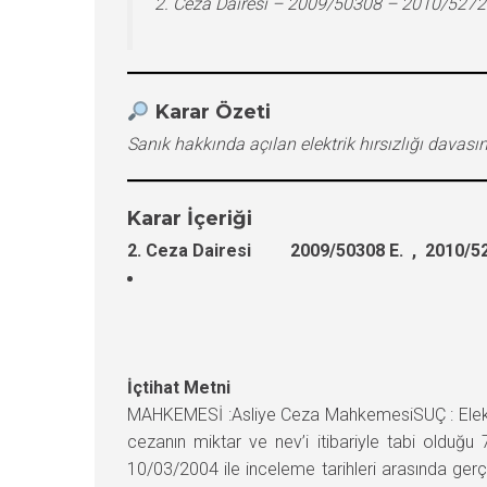
2. Ceza Dairesi – 2009/50308 – 2010/5272
Karar Özeti
Sanık hakkında açılan elektrik hırsızlığı dava
Karar İçeriği
2. Ceza Dairesi 2009/50308 E. , 2010/52
İçtihat Metni
MAHKEMESİ :Asliye Ceza MahkemesiSUÇ : Elektrik 
cezanın miktar ve nev’i itibariyle tabi olduğ
10/03/2004 ile inceleme tarihleri arasında ge