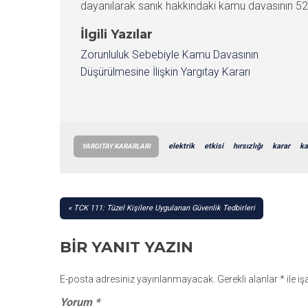
dayanılarak sanık hakkındaki kamu davasının 5
İlgili Yazılar
Zorunluluk Sebebiyle Kamu Davasının
Düşürülmesine İlişkin Yargıtay Kararı
elektrik
etkisi
hırsızlığı
karar
ka
YARGITAY KARARLARI
YAZI
TCK 111: Tüzel Kişilere Uygulanan Güvenlik Tedbirleri
GEZINMESI
BIR YANIT YAZIN
E-posta adresiniz yayınlanmayacak.
Gerekli alanlar
*
ile i
Yorum
*