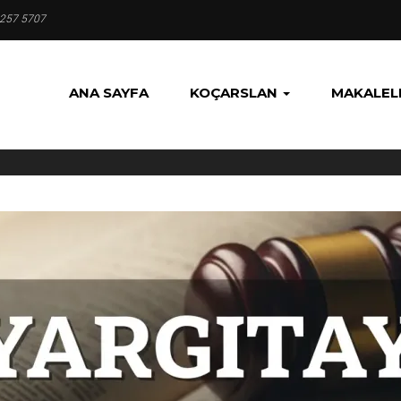
 257 5707
ANA SAYFA
KOÇARSLAN
MAKALEL