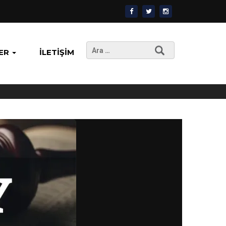
Arama:
ER
İLETIŞIM