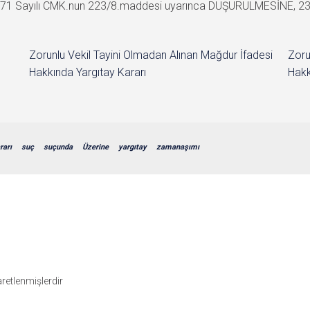
271 Sayılı CMK.nun 223/8.maddesi uyarınca DÜŞÜRÜLMESİNE, 23/02
Zorunlu Vekil Tayini Olmadan Alınan Mağdur İfadesi
Zoru
Hakkında Yargıtay Kararı
Hakk
rarı
suç
suçunda
Üzerine
yargıtay
zamanaşımı
şaretlenmişlerdir