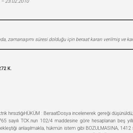
 – 23.02.2010
sında, zamanaşımı süresi dolduğu için beraat kararı verilmiş ve 
72 K.
hırsızlığıHÜKÜM : BeraatDosya incelenerek gereği düşünüldü;Sanığ
u 765 sayılı TCK.nun 102/4 maddesine göre hesaplanan beş yıll
rçekleştiği anlaşılmakla, hükmün istem gibi BOZULMASINA, 1412 