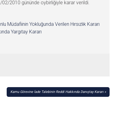
/2010 gününde oybirliğiyle karar verildi.
nlu Müdafiinin Yokluğunda Verilen Hırsızlık Kararı
ında Yargıtay Kararı
Kamu Görevine İade Talebinin Reddi Hakkında Danıştay Kararı