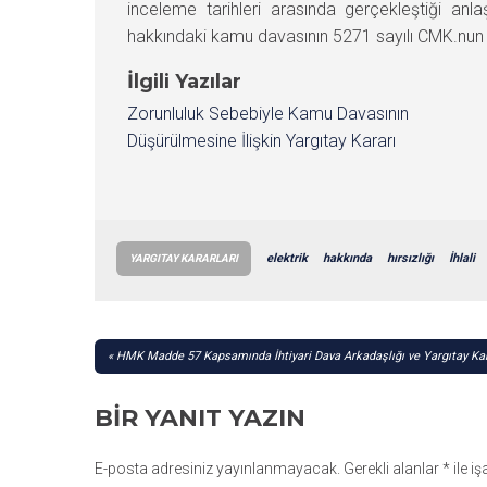
inceleme tarihleri arasında gerçekleştiği a
hakkındaki kamu davasının 5271 sayılı CMK.nun
İlgili Yazılar
Zorunluluk Sebebiyle Kamu Davasının
Düşürülmesine İlişkin Yargıtay Kararı
elektrik
hakkında
hırsızlığı
İhlali
YARGITAY KARARLARI
YAZI
HMK Madde 57 Kapsamında İhtiyari Dava Arkadaşlığı ve Yargıtay Kar
GEZINMESI
BIR YANIT YAZIN
E-posta adresiniz yayınlanmayacak.
Gerekli alanlar
*
ile i