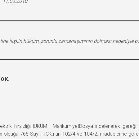
– 17.03.2010
yetine ilişkin hüküm, zorunlu zamanaşımının dolması nedeniyle
0 K.
ik hırsızlığıHÜKÜM : MahkumiyetDosya incelenerek gereği düşün
e tabi olduğu 765 Sayılı TCK.nun 102/4 ve 104/2. maddelerine gör