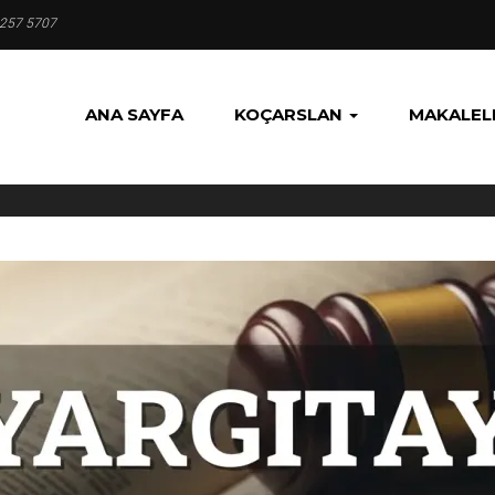
 257 5707
ANA SAYFA
KOÇARSLAN
MAKALEL