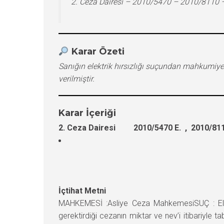
2. Ceza Dairesi – 2010/5470 – 2010/8110 
Karar Özeti
Sanığın elektrik hırsızlığı suçundan mahkumi
verilmiştir.
Karar İçeriği
2. Ceza Dairesi 2010/5470 E. , 2010/811
İçtihat Metni
MAHKEMESİ :Asliye Ceza MahkemesiSUÇ : Elektr
gerektirdiği cezanın miktar ve nev’i itibariyl