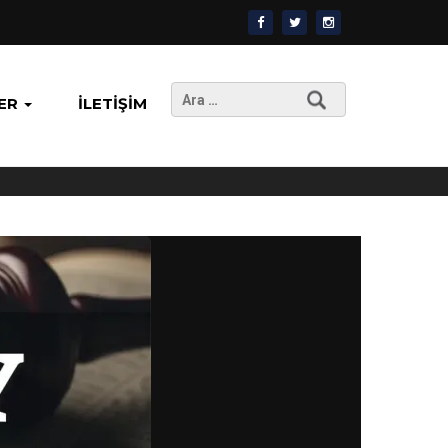
Arama:
ER
İLETIŞIM