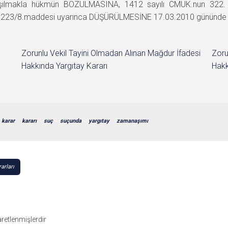
nlaşılmakla hükmün BOZULMASINA, 1412 sayılı CMUK.nun 322. 
 223/8.maddesi uyarınca DÜŞÜRÜLMESİNE 17.03.2010 gününde oybi
Zorunlu Vekil Tayini Olmadan Alınan Mağdur İfadesi
Zoru
Hakkında Yargıtay Kararı
Hakk
karar
kararı
suç
suçunda
yargıtay
zamanaşımı
arları
şaretlenmişlerdir