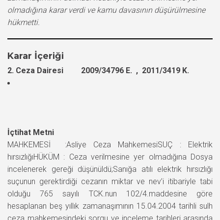
olmadığına karar verdi ve kamu davasının düşürülmesine
hükmetti.
Karar İçeriği
2. Ceza Dairesi 2009/34796 E. , 2011/3419 K.
İçtihat Metni
MAHKEMESİ :Asliye Ceza MahkemesiSUÇ : Elektrik
hırsızlığıHÜKÜM : Ceza verilmesine yer olmadığına Dosya
incelenerek gereği düşünüldü;Sanığa atılı elektrik hırsızlığı
suçunun gerektirdiği cezanın miktar ve nev’i itibariyle tabi
olduğu 765 sayılı TCK.nun 102/4.maddesine göre
hesaplanan beş yıllık zamanaşımının 15.04.2004 tarihli sulh
ceza mahkemesindeki sorgu ve inceleme tarihleri arasında