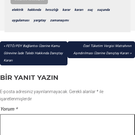
elektrik
hakkında
hırsızlığı
karar
kararı
suç
suçunda
uygulaması
yargıtay
zamanaşımı
YAZI
FETÖ/PDY Bağlantısı Üzerine Kamu
Özel Tüketim Vergisi Matrahının
GEZINMESI
Görevine İade Talebi Hakkında Danıştay
Aşındırılması Üzerine Danıştay Kararı
Kararı
BIR YANIT YAZIN
E-posta adresiniz yayınlanmayacak.
Gerekli alanlar
*
ile
işaretlenmişlerdir
Yorum
*