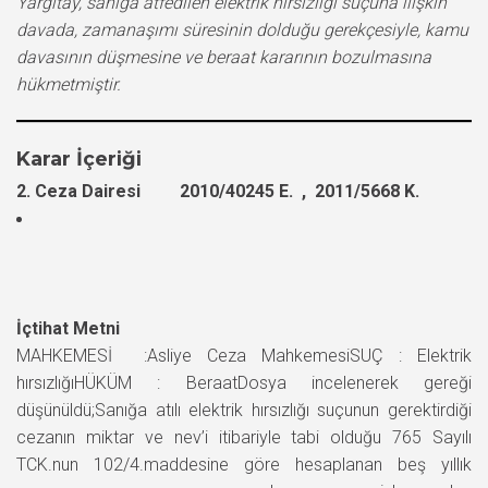
Yargıtay, sanığa atfedilen elektrik hırsızlığı suçuna ilişkin
davada, zamanaşımı süresinin dolduğu gerekçesiyle, kamu
davasının düşmesine ve beraat kararının bozulmasına
hükmetmiştir.
Karar İçeriği
2. Ceza Dairesi 2010/40245 E. , 2011/5668 K.
İçtihat Metni
MAHKEMESİ :Asliye Ceza MahkemesiSUÇ : Elektrik
hırsızlığıHÜKÜM : BeraatDosya incelenerek gereği
düşünüldü;Sanığa atılı elektrik hırsızlığı suçunun gerektirdiği
cezanın miktar ve nev’i itibariyle tabi olduğu 765 Sayılı
TCK.nun 102/4.maddesine göre hesaplanan beş yıllık