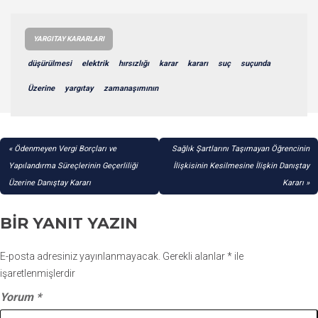
YARGITAY KARARLARI
düşürülmesi
elektrik
hırsızlığı
karar
kararı
suç
suçunda
Üzerine
yargıtay
zamanaşımının
YAZI
Ödenmeyen Vergi Borçları ve
Sağlık Şartlarını Taşımayan Öğrencinin
GEZINMESI
Yapılandırma Süreçlerinin Geçerliliği
İlişkisinin Kesilmesine İlişkin Danıştay
Üzerine Danıştay Kararı
Kararı
BIR YANIT YAZIN
E-posta adresiniz yayınlanmayacak.
Gerekli alanlar
*
ile
işaretlenmişlerdir
Yorum
*