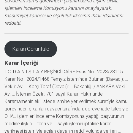
davacının kamu görevinden çıkarılmasına ilişkin OHAL
İşlemleri İnceleme Komisyonu kararını onaylayarak,
masumiyet karinesi ile ölçülülük ilkesinin ihlali iddialarını
reddetti.
Kararı Görüntüle
Karar İçeriği
T.C. D A N I Ş T A Y BEŞİNCİ DAİRE Esas No : 2023/23115
Karar No : 2024/1468 Temyiz İsteminde Bulunan (Davacı): …
Vekili: Av. … Karşı Taraf (Davalı): … Bakanlığı / ANKARA Vekili:
Av. … İstemin Özeti : 701 sayılı Kanun Hükmünde
Kararnamenin eki listede ismine yer verilmek suretiyle kamu
görevinden çıkarılan davacı tarafından, göreve iade talebiyle
OHAL İşlemleri İnceleme Komisyonuna yaptığı başvurunun
reddine ilişkin … tarih ve … sayılı işlemin iptaline karar
verilmesi istemiyle açılan davanın reddi yolunda verilen …