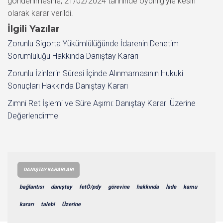
gönderilmesine, 21/02/2024 tarihinde oybirliğiyle kesin
olarak karar verildi.
İlgili Yazılar
Zorunlu Sigorta Yükümlülüğünde İdarenin Denetim
Sorumluluğu Hakkında Danıştay Kararı
Zorunlu İzinlerin Süresi İçinde Alınmamasının Hukuki
Sonuçları Hakkında Danıştay Kararı
Zımni Ret İşlemi ve Süre Aşımı: Danıştay Kararı Üzerine
Değerlendirme
DANIŞTAY KARARLARI
bağlantısı
danıştay
fetÖ/pdy
görevine
hakkında
İade
kamu
kararı
talebi
Üzerine