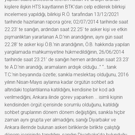
kişilere ilişkin HTS kayıtlarının BTK’dan celp edilerek bilirkişi
incelemesi yapıldığı, bilirkişi R.Ö. tarafından 13/12/2021
tarihinde hazırlanan rapora göre; 02/07/2014 tarihinde saat
22.23′ te sanığın, ardından saat 22.25′ te asker kişi ve etkin
pişmanlıktan yararlanan A.D.’nin arandığının, aynı gün saat
22.28′ te asker kişi Ö.B.’nin arandığının, Ö.B. hakkında yapılan
yargılamada mahkumiyetine hükmedildiğinin, 26/06/2014
tarihinde saat 23.21′ de sanığın hemen ardından saat 23.23′
te A.D.’nin arandığı, aramaların ardışık olduğu…” “…tanık
T.C.’nin beyanında özetle; sanıkla meslektaş olduğunu, 2016
yılının Nisan-Mayıs aylarına kadar örgütün sohbet adı
altındaki toplantılarına katıldığını, kendisine bir kod adı
verilmediğini, Ankara ilinde görev yaparken … isimli kişinin
kendisinden örgüt içerisinde sorumlu olduğunu, katıldığı
sohbet gruplarının dönem dönem değiştiğini, sanıkla hiçbir
zaman aynı grupta yer almadığını, sanığı Diyarbakır ve
Ankara illerinde bulunan askeri birliklerde birlikte çalıştığı
dönem içerisinde tanıdığını, sanığın Diyarbakır’da bulunduğu