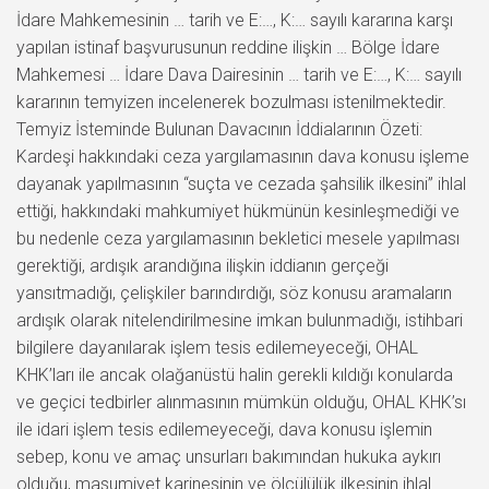
İdare Mahkemesinin … tarih ve E:…, K:… sayılı kararına karşı
yapılan istinaf başvurusunun reddine ilişkin … Bölge İdare
Mahkemesi … İdare Dava Dairesinin … tarih ve E:…, K:… sayılı
kararının temyizen incelenerek bozulması istenilmektedir.
Temyiz İsteminde Bulunan Davacının İddialarının Özeti:
Kardeşi hakkındaki ceza yargılamasının dava konusu işleme
dayanak yapılmasının “suçta ve cezada şahsilik ilkesini” ihlal
ettiği, hakkındaki mahkumiyet hükmünün kesinleşmediği ve
bu nedenle ceza yargılamasının bekletici mesele yapılması
gerektiği, ardışık arandığına ilişkin iddianın gerçeği
yansıtmadığı, çelişkiler barındırdığı, söz konusu aramaların
ardışık olarak nitelendirilmesine imkan bulunmadığı, istihbari
bilgilere dayanılarak işlem tesis edilemeyeceği, OHAL
KHK’ları ile ancak olağanüstü halin gerekli kıldığı konularda
ve geçici tedbirler alınmasının mümkün olduğu, OHAL KHK’sı
ile idari işlem tesis edilemeyeceği, dava konusu işlemin
sebep, konu ve amaç unsurları bakımından hukuka aykırı
olduğu, masumiyet karinesinin ve ölçülülük ilkesinin ihlal