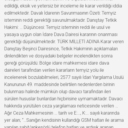
edildiği, eksik ve yetersiz bir inceleme ile karar verildiği iddia
edilmektedir. Davalı İdarenin Savunmasının Özeti: Temyiz
isteminin reddi gerektiği savunulmaktadır. Danıştay Tetkik
Hakimi: … Düşüncesi: Temyiz isteminin reddi ile usul ve
yasaya uygun olan İdare Dava Dairesi kararının onanması
gerektiği düşünülmektedir. TÜRK MİLLETİ ADINA Karar veren
Danıştay Beşinci Dairesince, Tetkik Hakiminin açıklamaları
dinlendikten ve dosyadaki belgeler incelendikten sonra
gereği görüşüldü: Bölge idare mahkemesi idare dava
daireleri tarafından verilen kararların temyiz yolu ile
incelenerek bozulabilmeleri, 2577 sayılı İdari Yargılama Usulü
Kanununun 49. maddesinde belirtilen nedenlerden birinin
bulunması halinde mümkün olup davacı tarafından ileri
sürülen hususlar bunlardan hiçbirisine uymamaktadır. Davacı
hakkında yürütülen ceza yargılaması neticesinde verilen …
Ağır Ceza Mahkemesinin … tarih ve E:…, K:… sayılı kararında
yer alan; “…Sanığın kendisinin kullandığı GSM hatları ile arama
yapılan sabit/ankesörlü telefon hatları ve ardışık aranan