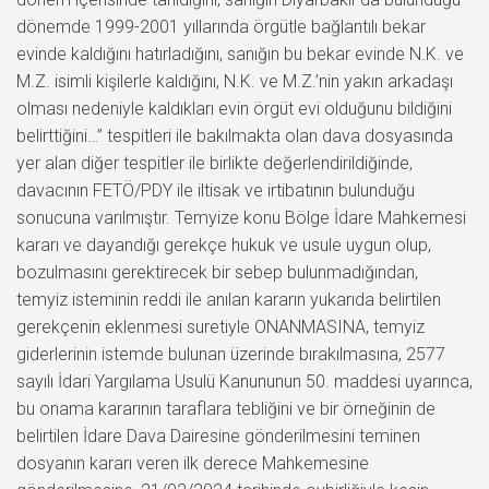
dönemde 1999-2001 yıllarında örgütle bağlantılı bekar
evinde kaldığını hatırladığını, sanığın bu bekar evinde N.K. ve
M.Z. isimli kişilerle kaldığını, N.K. ve M.Z.’nin yakın arkadaşı
olması nedeniyle kaldıkları evin örgüt evi olduğunu bildiğini
belirttiğini…” tespitleri ile bakılmakta olan dava dosyasında
yer alan diğer tespitler ile birlikte değerlendirildiğinde,
davacının FETÖ/PDY ile iltisak ve irtibatının bulunduğu
sonucuna varılmıştır. Temyize konu Bölge İdare Mahkemesi
kararı ve dayandığı gerekçe hukuk ve usule uygun olup,
bozulmasını gerektirecek bir sebep bulunmadığından,
temyiz isteminin reddi ile anılan kararın yukarıda belirtilen
gerekçenin eklenmesi suretiyle ONANMASINA, temyiz
giderlerinin istemde bulunan üzerinde bırakılmasına, 2577
sayılı İdari Yargılama Usulü Kanununun 50. maddesi uyarınca,
bu onama kararının taraflara tebliğini ve bir örneğinin de
belirtilen İdare Dava Dairesine gönderilmesini teminen
dosyanın kararı veren ilk derece Mahkemesine