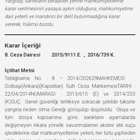
Yargıtay, sanıkların beraatleri yerine mahkumiyetlerine
karar verilmesinin yasaya aykırı olduğuna, mahkumiyetine
dair yeterli ve inandırıcı bir delil bulunmadığına karar
vererek, hükmü bozdu.
Karar İçeriği
8. Ceza Dairesi 2015/9111 E. , 2016/739 K.
İçtihat Metni
Tebliğname No : 8 – 2014/202629MAHKEMESİ :
Gölbaşı(Ankara)(Kapatılan) Sulh Ceza MahkemesiTARİHİ :
22/04/2014NUMARASI : 2013/615 (E) ve 2014/253
(K)SUÇ : Genel güvenliği tehlikeye sokacak şekilde taksirle
yangına neden olma Gereği görüşülüp düşünüldü: Oluşa ve
tüm dosya kapsamına göre; sanıkların aşamalarda
değişmeyen inkara yönelik savunmalarının aksine atılı suçu
işlediklerine dair mahkumiyetlerine yeterli, her türlü şüpheden