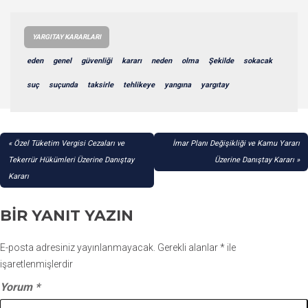
YARGITAY KARARLARI
eden
genel
güvenliği
kararı
neden
olma
Şekilde
sokacak
suç
suçunda
taksirle
tehlikeye
yangına
yargıtay
YAZI
Özel Tüketim Vergisi Cezaları ve
İmar Planı Değişikliği ve Kamu Yararı
GEZINMESI
Tekerrür Hükümleri Üzerine Danıştay
Üzerine Danıştay Kararı
Kararı
BIR YANIT YAZIN
E-posta adresiniz yayınlanmayacak.
Gerekli alanlar
*
ile
işaretlenmişlerdir
Yorum
*