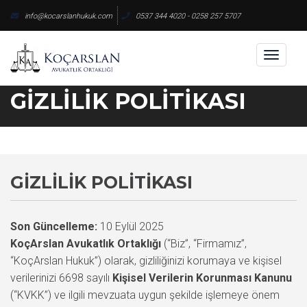
Skip
info@kocarslanhukuk.com
0537 344 4020 - 0258 257 5707
to
content
Toggl
naviga
GIZLILIK POLITIKASI
GIZLILIK POLITIKASI
Son Güncelleme:
10 Eylül 2025
KoçArslan Avukatlık Ortaklığı
(“Biz”, “Firmamız”,
“KoçArslan Hukuk”) olarak, gizliliğinizi korumaya ve kişisel
verilerinizi 6698 sayılı
Kişisel Verilerin Korunması Kanunu
(“KVKK”) ve ilgili mevzuata uygun şekilde işlemeye önem