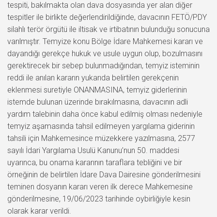
tespiti, bakılmakta olan dava dosyasında yer alan diğer
tespitler ile birlikte değerlendirildiğinde, davacının FETÖ/PDY
silahlı terör örgütü ile iltisak ve irtibatının bulunduğu sonucuna
varılmıştır. Temyize konu Bölge İdare Mahkemesi kararı ve
dayandığı gerekçe hukuk ve usule uygun olup, bozulmasını
gerektirecek bir sebep bulunmadığından, temyiz isteminin
reddi ile anılan kararın yukarıda belirtilen gerekçenin
eklenmesi suretiyle ONANMASINA, temyiz giderlerinin
istemde bulunan üzerinde bırakılmasına, davacının adli
yardım talebinin daha önce kabul edilmiş olması nedeniyle
temyiz aşamasında tahsil edilmeyen yargılama giderinin
tahsili için Mahkemesince müzekkere yazılmasına, 2577
sayılı İdari Yargılama Usulü Kanunu’nun 50. maddesi
uyarınca, bu onama kararının taraflara tebliğini ve bir
örneğinin de belirtilen İdare Dava Dairesine gönderilmesini
teminen dosyanın kararı veren ilk derece Mahkemesine
gönderilmesine, 19/06/2023 tarihinde oybirliğiyle kesin
olarak karar verildi.