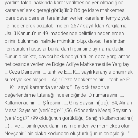
yardım talebi hakkında karar verilmesine yer olmadığına
karar verilerek gereği görüşüldü: Bölge idare mahkemesi
idare dava daireleri tarafından verilen kararların temyiz yolu
ile incelenerek bozulabilmeleri, 2577 sayılı İdari Yargılama
Usulü Kanunu’nun 49. maddesinde belirtilen nedenlerden
birinin bulunması halinde mümkün olup, davacı tarafından
ileri sürülen hususlar bunlardan hiçbirisine uymamaktadır.
Bununla birlikte, davacı hakkında yürütülen ceza yargılaması
neticesinde verilen ve Bölge Adliye Mahkemesi ile Yargıtay
… Ceza Dairesinin … tarih ve E:…, K:… sayılı kararıyla onanmak
suretiyle kesinleşen … Ağır Ceza Mahkemesinin .. tarih ve E:
…, K:… sayılı kararında yer alan; ”…Bylock tespit ve
değerlendirme tutanağı incelendiğinde ID numarasının …,
Kullanıcı adının: …, Şifresinin: …, Giriş Sayısının(log):134, Alınan
Mesaj Sayısının (veri/log):41/56, Gönderilen Mesaj Sayısının
(veri/log):71/99 olduğunun görüldüğü, Sanığın kullanıcı adını (
…) … ve … isimli çocuklarının isimlerinden ve memleketi olan
Nevşehir ilinin plaka kodundan oluşturduğunun anlaşıldığı …”