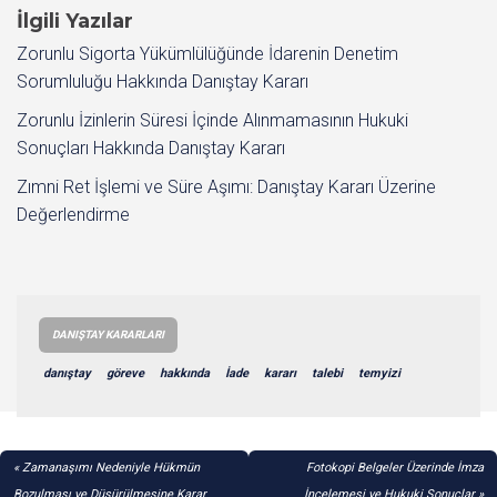
İlgili Yazılar
Zorunlu Sigorta Yükümlülüğünde İdarenin Denetim
Sorumluluğu Hakkında Danıştay Kararı
Zorunlu İzinlerin Süresi İçinde Alınmamasının Hukuki
Sonuçları Hakkında Danıştay Kararı
Zımni Ret İşlemi ve Süre Aşımı: Danıştay Kararı Üzerine
Değerlendirme
DANIŞTAY KARARLARI
danıştay
göreve
hakkında
İade
kararı
talebi
temyizi
YAZI
Zamanaşımı Nedeniyle Hükmün
Fotokopi Belgeler Üzerinde İmza
Bozulması ve Düşürülmesine Karar
İncelemesi ve Hukuki Sonuçlar