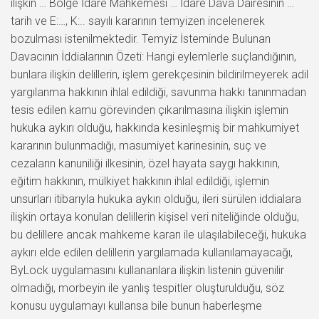
ilişkin … Bölge İdare Mahkemesi … İdare Dava Dairesinin …
tarih ve E:…, K:.. sayılı kararının temyizen incelenerek
bozulması istenilmektedir. Temyiz İsteminde Bulunan
Davacının İddialarının Özeti: Hangi eylemlerle suçlandığının,
bunlara ilişkin delillerin, işlem gerekçesinin bildirilmeyerek adil
yargılanma hakkının ihlal edildiği, savunma hakkı tanınmadan
tesis edilen kamu görevinden çıkarılmasına ilişkin işlemin
hukuka aykırı olduğu, hakkında kesinleşmiş bir mahkumiyet
kararının bulunmadığı, masumiyet karinesinin, suç ve
cezaların kanuniliği ilkesinin, özel hayata saygı hakkının,
eğitim hakkının, mülkiyet hakkının ihlal edildiği, işlemin
unsurları itibarıyla hukuka aykırı olduğu, ileri sürülen iddialara
ilişkin ortaya konulan delillerin kişisel veri niteliğinde olduğu,
bu delillere ancak mahkeme kararı ile ulaşılabileceği, hukuka
aykırı elde edilen delillerin yargılamada kullanılamayacağı,
ByLock uygulamasını kullananlara ilişkin listenin güvenilir
olmadığı, morbeyin ile yanlış tespitler oluşturulduğu, söz
konusu uygulamayı kullansa bile bunun haberleşme