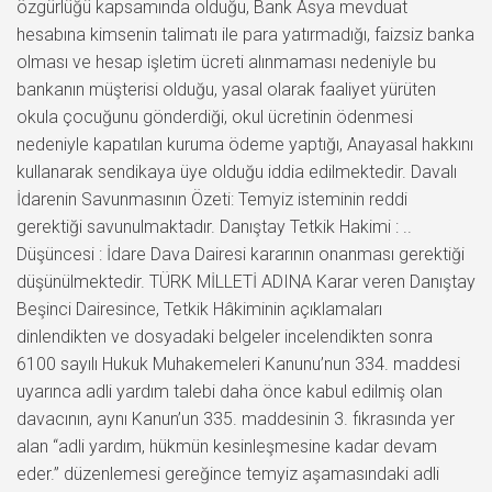
özgürlüğü kapsamında olduğu, Bank Asya mevduat
hesabına kimsenin talimatı ile para yatırmadığı, faizsiz banka
olması ve hesap işletim ücreti alınmaması nedeniyle bu
bankanın müşterisi olduğu, yasal olarak faaliyet yürüten
okula çocuğunu gönderdiği, okul ücretinin ödenmesi
nedeniyle kapatılan kuruma ödeme yaptığı, Anayasal hakkını
kullanarak sendikaya üye olduğu iddia edilmektedir. Davalı
İdarenin Savunmasının Özeti: Temyiz isteminin reddi
gerektiği savunulmaktadır. Danıştay Tetkik Hakimi : ..
Düşüncesi : İdare Dava Dairesi kararının onanması gerektiği
düşünülmektedir. TÜRK MİLLETİ ADINA Karar veren Danıştay
Beşinci Dairesince, Tetkik Hâkiminin açıklamaları
dinlendikten ve dosyadaki belgeler incelendikten sonra
6100 sayılı Hukuk Muhakemeleri Kanunu’nun 334. maddesi
uyarınca adli yardım talebi daha önce kabul edilmiş olan
davacının, aynı Kanun’un 335. maddesinin 3. fıkrasında yer
alan “adli yardım, hükmün kesinleşmesine kadar devam
eder.” düzenlemesi gereğince temyiz aşamasındaki adli