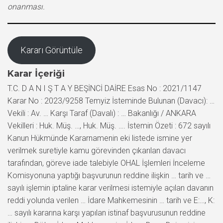
onanması.
Kararı Görüntüle
Karar İçeriği
T.C. D A N I Ş T A Y BEŞİNCİ DAİRE Esas No : 2021/1147
Karar No : 2023/9258 Temyiz İsteminde Bulunan (Davacı): …
Vekili : Av. … Karşı Taraf (Davalı) : … Bakanlığı / ANKARA
Vekilleri : Huk. Müş. …, Huk. Müş. …. İstemin Özeti : 672 sayılı
Kanun Hükmünde Kararnamenin eki listede ismine yer
verilmek suretiyle kamu görevinden çıkarılan davacı
tarafından, göreve iade talebiyle OHAL İşlemleri İnceleme
Komisyonuna yaptığı başvurunun reddine ilişkin … tarih ve …
sayılı işlemin iptaline karar verilmesi istemiyle açılan davanın
reddi yolunda verilen … İdare Mahkemesinin … tarih ve E:…, K:
… sayılı kararına karşı yapılan istinaf başvurusunun reddine