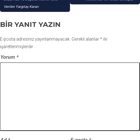
GEZINMESI
Verilen Yargıtay Kararı
BIR YANIT YAZIN
E-posta adresiniz yayınlanmayacak.
Gerekli alanlar
*
ile
işaretlenmişlerdir
Yorum
*
Ad
*
E-posta
*