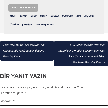
YARGITAY KARARLARI
etkisi
görevi
karar
kararı
kötüye
kullanma
suç
suçunda
Üzerine
yargıtay
zamanaşımının
YAZI
Destekleme ve Fiyat İstikrar Fonu
LPG Yetkili İşletme Personeli
GEZINMESI
Kapsamında Kredi Tahsisi Üzerine
Sertifikası Olmadan Çalıştırmanın İdari
Danıştay Kararı
Para Cezaları Üzerindeki Etkisi
Hakkında Danıştay Kararı
BIR YANIT YAZIN
E-posta adresiniz yayınlanmayacak.
Gerekli alanlar
*
ile
işaretlenmişlerdir
Yorum
*