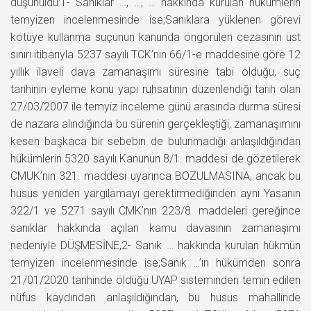
düşünüldü:1- Sanıklar …, …, … hakkında kurulan hükümlerin
temyizen incelenmesinde ise;Sanıklara yüklenen görevi
kötüye kullanma suçunun kanunda öngörülen cezasının üst
sınırı itibarıyla 5237 sayılı TCK’nın 66/1-e maddesine göre 12
yıllık ilaveli dava zamanaşımı süresine tabi olduğu, suç
tarihinin eyleme konu yapı ruhsatının düzenlendiği tarih olan
27/03/2007 ile temyiz inceleme günü arasında durma süresi
de nazara alındığında bu sürenin gerçekleştiği, zamanaşımını
kesen başkaca bir sebebin de bulunmadığı anlaşıldığından
hükümlerin 5320 sayılı Kanunun 8/1. maddesi de gözetilerek
CMUK’nın 321. maddesi uyarınca BOZULMASINA, ancak bu
husus yeniden yargılamayı gerektirmediğinden aynı Yasanın
322/1 ve 5271 sayılı CMK’nın 223/8. maddeleri gereğince
sanıklar hakkında açılan kamu davasının zamanaşımı
nedeniyle DÜŞMESİNE,2- Sanık … hakkında kurulan hükmün
temyizen incelenmesinde ise;Sanık …’ın hükümden sonra
21/01/2020 tarihinde öldüğü UYAP sisteminden temin edilen
nüfus kaydından anlaşıldığından, bu husus mahallinde