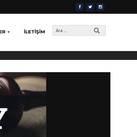
Arama:
ER
İLETIŞIM