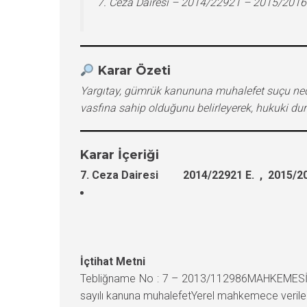
7. Ceza Dairesi – 2014/22921 – 2015/2016
Karar Özeti
Yargıtay, gümrük kanununa muhalefet suçu nedeni
vasfına sahip olduğunu belirleyerek, hukuki du
Karar İçeriği
7. Ceza Dairesi 2014/22921 E. , 2015/20
İçtihat Metni
Tebliğname No : 7 – 2013/112986MAHKEMESİ :
sayılı kanuna muhalefetYerel mahkemece verilen