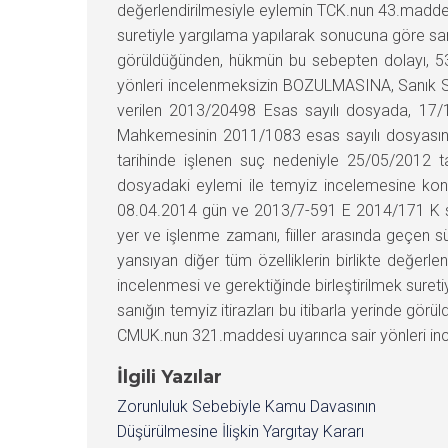
değerlendirilmesiyle eylemin TCK.nun 43.maddes
suretiyle yargılama yapılarak sonucuna göre sanı
görüldüğünden, hükmün bu sebepten dolayı, 53
yönleri incelenmeksizin BOZULMASINA, Sanık S.
verilen 2013/20498 Esas sayılı dosyada, 17/1
Mahkemesinin 2011/1083 esas sayılı dosyasın
tarihinde işlenen suç nedeniyle 25/05/2012 ta
dosyadaki eylemi ile temyiz incelemesine kon
08.04.2014 gün ve 2013/7-591 E 2014/171 K sayılı k
yer ve işlenme zamanı, fiiller arasında geçen sü
yansıyan diğer tüm özelliklerin birlikte değer
incelenmesi ve gerektiğinde birleştirilmek suret
sanığın temyiz itirazları bu itibarla yerinde gö
CMUK.nun 321.maddesi uyarınca sair yönleri inc
İlgili Yazılar
Zorunluluk Sebebiyle Kamu Davasının
Düşürülmesine İlişkin Yargıtay Kararı