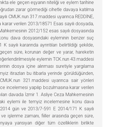
ıkta ele geçen eşyanın niteliği ve eylem tarihine
oğrudan zarar görmediği cihetle davaya katılma
 sayılı CMUK.nun 317.maddesi uyarınca REDDİNE,
a karar verilen 2013/18571 Esas sayılı dosyada,
a Mahkemesinin 2012/152 esas sayılı dosyasında
e konu dava dosyasındaki eyleminin benzer suç
ılı kararında ayrıntıları belirtildiği şekilde,
nda geçen süre, korunan değer ve yarar, hareketin
te değerlendirilmesiyle eylemin TCK.nun 43.maddesi
erinin dosya içine alınması suretiyle yargılama
iz itirazları bu itibarla yerinde görüldüğünden,
 CMUK.nun 321.maddesi uyarınca sair yönleri
e incelemesi yapılıp bozulmasına karar verilen
çılan davada İzmir 1. Asliye Ceza Mahkemesinin
daki eylemi ile temyiz incelemesine konu dava
4.2014 gün ve 2013/7-591 E 2014/171 K sayılı
 yer ve işlenme zamanı, fiiller arasında geçen süre,
nyaya yansıyan diğer tüm özelliklerin birlikte