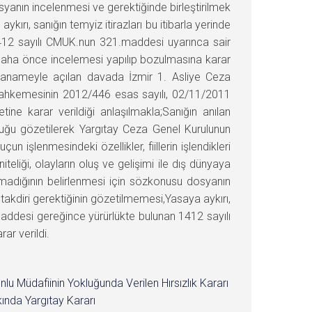
anın incelenmesi ve gerektiğinde birleştirilmek
rı, sanığın temyiz itirazları bu itibarla yerinde
412 sayılı CMUK.nun 321.maddesi uyarınca sair
daha önce incelemesi yapılıp bozulmasına karar
dianameyle açılan davada İzmir 1. Asliye Ceza
ahkemesinin 2012/446 esas sayılı, 02/11/2011
ne karar verildiği anlaşılmakla;Sanığın anılan
uğu gözetilerek Yargıtay Ceza Genel Kurulunun
n işlenmesindeki özellikler, fiillerin işlendikleri
eliği, olayların oluş ve gelişimi ile dış dünyaya
lmadığının belirlenmesi için sözkonusu dosyanın
takdiri gerektiğinin gözetilmemesi,Yasaya aykırı,
.maddesi gereğince yürürlükte bulunan 1412 sayılı
ar verildi.
nlu Müdafiinin Yokluğunda Verilen Hırsızlık Kararı
ında Yargıtay Kararı