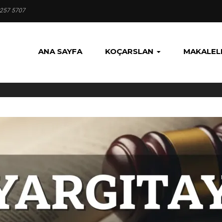
 257 5707
ANA SAYFA
KOÇARSLAN
MAKALEL