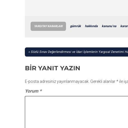
gümrük
hakkında
kanunu’na
karar
YARGITAY KARARLARI
YAZI
Sözlü Sınav Değerlendirmesi ve İdari İşlemlerin Yargısal Denetimi H
GEZINMESI
BIR YANIT YAZIN
E-posta adresiniz yayınlanmayacak.
Gerekli alanlar
*
ile i
Yorum
*