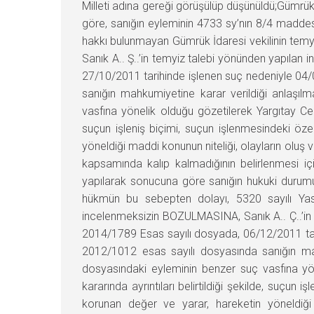
Milleti adına gereği görüşülüp düşünüldü;Gümrük 
göre, sanığın eyleminin 4733 sy’nın 8/4 madde
hakkı bulunmayan Gümrük İdaresi vekilinin tem
Sanık A.. Ş..’in temyiz talebi yönünden yapıla
27/10/2011 tarihinde işlenen suç nedeniyle 04
sanığın mahkumiyetine karar verildiği anlaşı
vasfına yönelik olduğu gözetilerek Yargıtay Ce
suçun işleniş biçimi, suçun işlenmesindeki özell
yöneldiği maddi konunun niteliği, olayların oluş 
kapsamında kalıp kalmadığının belirlenmesi içi
yapılarak sonucuna göre sanığın hukuki durumunu
hükmün bu sebepten dolayı, 5320 sayılı Yas
incelenmeksizin BOZULMASINA, Sanık A.. Ç..’in
2014/1789 Esas sayılı dosyada, 06/12/2011 tar
2012/1012 esas sayılı dosyasında sanığın mah
dosyasındaki eyleminin benzer suç vasfına y
kararında ayrıntıları belirtildiği şekilde, suçun i
korunan değer ve yarar, hareketin yöneldiği m