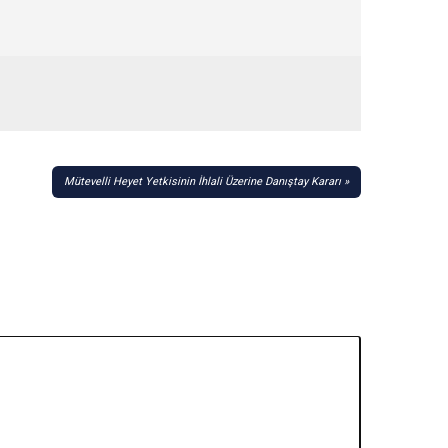
Mütevelli Heyet Yetkisinin İhlali Üzerine Danıştay Kararı