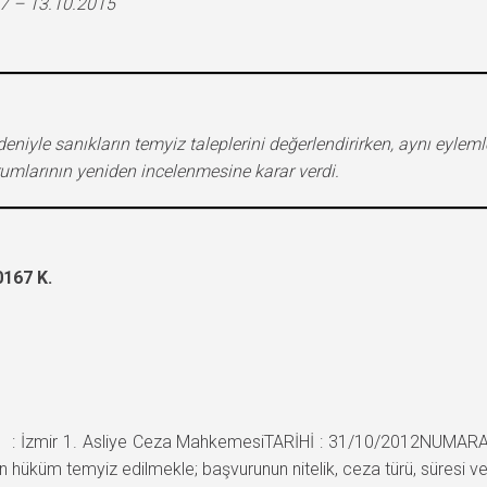
7 – 13.10.2015
yle sanıkların temyiz taleplerini değerlendirirken, aynı eylemle
rumlarının yeniden incelenmesine karar verdi.
167 K.
 İzmir 1. Asliye Ceza MahkemesiTARİHİ : 31/10/2012NUMARAS
 hüküm temyiz edilmekle; başvurunun nitelik, ceza türü, süresi v