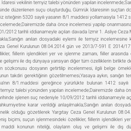
İdaresi vekilinin temyiz talebi yönünden yapılan incelenmede;San
sinde düzenlenen suçu oluşturduğu, Gümrük İdaresinin suçtan d
yiz isteğinin 5320 sayılı yasanın 8/1.maddesi yollamasıyla 1412
n incelemede;Dairemizde daha önce incelemesi yapılıp onanmasın
/01/2012 tarihli iddianameyle açılan davada İzmir 1. Asliye Cez
lmakla;Sanığın anılan dosyadaki eylemi ile temyiz incelemesin
za Genel Kurulunun 08.04.2014 gün ve 2013/7-591 E 2014/171 K say
ikler, fiillerin işlendikleri yer ve işlenme zamanı, fiiller arası
ve gelişimi ile dış dünyaya yansıyan diğer tüm özelliklerin birlik
n sözkonusu dosyanın getirtilip incelenmesi, ilgili belge örnekl
n takdiri gerektiğinin gözetilmemesi,Yasaya aykırı, sanığın temy
a’nın 8/1.maddesi gereğince yürürlükte bulunan 1412 sayılı
 temyiz talebi yönünden yapılan incelemede;Dairemizde daha önc
ihinde işlenen suç nedeniyle 10/09/2012 tarihli iddianameyle a
kumiyetine karar verildiği anlaşılmakla;Sanığın anılan dosya
önelik olduğu gözetilerek Yargıtay Ceza Genel Kurulunun 08.0
şleniş biçimi, suçun işlenmesindeki özellikler, fiillerin işlendikleri
addi konunun niteliği, olayların oluş ve gelişimi ile dış dü