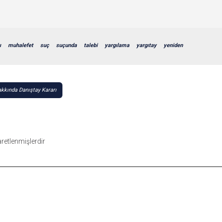
ı
muhalefet
suç
suçunda
talebi
yargılama
yargıtay
yeniden
akkında Danıştay Kararı
şaretlenmişlerdir