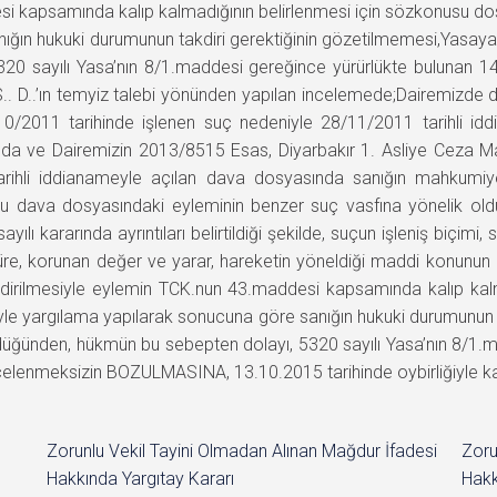
i kapsamında kalıp kalmadığının belirlenmesi için sözkonusu dosy
ğın hukuki durumunun takdiri gerektiğinin gözetilmemesi,Yasaya aykı
20 sayılı Yasa’nın 8/1.maddesi gereğince yürürlükte bulunan 1
. D..’ın temyiz talebi yönünden yapılan incelemede;Dairemizde 
0/2011 tarihinde işlenen suç nedeniyle 28/11/2011 tarihli id
da ve Dairemizin 2013/8515 Esas, Diyarbakır 1. Asliye Ceza M
rihli iddianameyle açılan dava dosyasında sanığın mahkumiyeti
u dava dosyasındaki eyleminin benzer suç vasfına yönelik old
ararında ayrıntıları belirtildiği şekilde, suçun işleniş biçimi, suçu
re, korunan değer ve yarar, hareketin yöneldiği maddi konunun nit
lendirilmesiyle eylemin TCK.nun 43.maddesi kapsamında kalıp ka
iyle yargılama yapılarak sonucuna göre sanığın hukuki durumunun 
rüldüğünden, hükmün bu sebepten dolayı, 5320 sayılı Yasa’nın 8/1
elenmeksizin BOZULMASINA, 13.10.2015 tarihinde oybirliğiyle kar
Zorunlu Vekil Tayini Olmadan Alınan Mağdur İfadesi
Zoru
Hakkında Yargıtay Kararı
Hakk