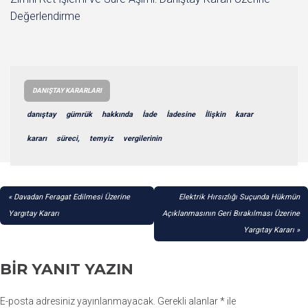
Değerlendirme
DANIŞTAY KARARLARI
danıştay
gümrük
hakkında
İade
İadesine
İlişkin
karar
kararı
süreci,
temyiz
vergilerinin
YAZI
Davadan Feragat Edilmesi Üzerine
Elektrik Hırsızlığı Suçunda Hükmün
GEZINMESI
Yargıtay Kararı
Açıklanmasının Geri Bırakılması Üzerine
Yargıtay Kararı
BIR YANIT YAZIN
E-posta adresiniz yayınlanmayacak.
Gerekli alanlar
*
ile