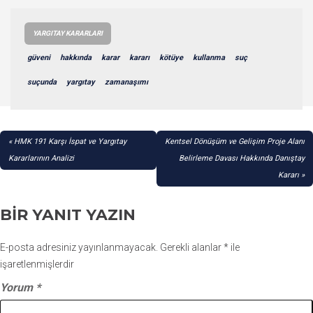
YARGITAY KARARLARI
güveni
hakkında
karar
kararı
kötüye
kullanma
suç
suçunda
yargıtay
zamanaşımı
YAZI
HMK 191 Karşı İspat ve Yargıtay
Kentsel Dönüşüm ve Gelişim Proje Alanı
GEZINMESI
Kararlarının Analizi
Belirleme Davası Hakkında Danıştay
Kararı
BIR YANIT YAZIN
E-posta adresiniz yayınlanmayacak.
Gerekli alanlar
*
ile
işaretlenmişlerdir
Yorum
*