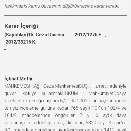
hakkındaki kamu davasının düşürülmesine karar verildi.
Karar İçeriği
(Kapatılan)15. Ceza Dairesi 2012/1276 E. ,
2012/33216 K.
İçtihat Metni
MAHKEMESİ :Ağır Ceza MahkemesiSUÇ : Hizmet nedeniyle
güveni kötüye kullanmakHÜKÜM : MahkumiyetDosya
incelenerek gereği düşünüldü;21.05.2002 olan suç tarihinden
temyiz inceleme gününe kadar 765 sayılı TCK’un 102/4 ve
104/2. maddelerinde öngörülen 7 yıl 6 aylık dava
zamanaşımının dolduğu anlaşıldığından; 5320 sayılı Kanun’un
8/1. maddesi gereğince uygulanması gereken 1412 sayılı