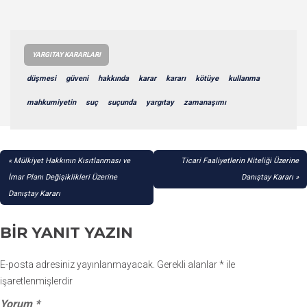
YARGITAY KARARLARI
düşmesi
güveni
hakkında
karar
kararı
kötüye
kullanma
mahkumiyetin
suç
suçunda
yargıtay
zamanaşımı
YAZI
Mülkiyet Hakkının Kısıtlanması ve
Ticari Faaliyetlerin Niteliği Üzerine
GEZINMESI
İmar Planı Değişiklikleri Üzerine
Danıştay Kararı
Danıştay Kararı
BIR YANIT YAZIN
E-posta adresiniz yayınlanmayacak.
Gerekli alanlar
*
ile
işaretlenmişlerdir
Yorum
*