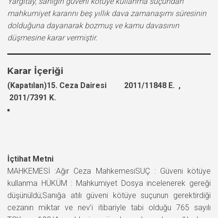
Yargıtay, sanığın güveni kötüye kullanma suçundan
mahkumiyet kararını beş yıllık dava zamanaşımı süresinin
dolduğuna dayanarak bozmuş ve kamu davasının
düşmesine karar vermiştir.
Karar İçeriği
(Kapatılan)15. Ceza Dairesi 2011/11848 E. ,
2011/7391 K.
İçtihat Metni
MAHKEMESİ :Ağır Ceza MahkemesiSUÇ : Güveni kötüye
kullanma HÜKÜM : Mahkumiyet Dosya incelenerek gereği
düşünüldü;Sanığa atılı güveni kötüye suçunun gerektirdiği
cezanın miktar ve nev’i itibariyle tabi olduğu 765 sayılı