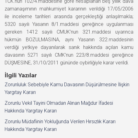
TCK.nun 102/4.maddesine göre hesaplanan beş yıllık dava
zamanaşımının mahkumiyet kararının verildiği 17/05/2006
ile inceleme tarihleri arasında gerçekleştiği anlaşılmakla;
5320 sayılı Yasanın 8/1.maddesi gereğince uygulanması
gereken 1412 sayılı CMUK’nun 321.maddesi uyarınca
hükmün BOZULMASINA, aynı Yasanın 322.maddesinin
verdiği yetkiye dayanılarak sanık hakkında açılan kamu
davasının 5271 sayılı CMK’nun 223/8.maddesi gereğince
DÜŞMESİNE, 31/10/2011 gününde oybirliğiyle karar verildi.
İlgili Yazılar
Zorunluluk Sebebiyle Kamu Davasının Düşürülmesine İlişkin
Yargıtay Kararı
Zorunlu Vekil Tayini Olmadan Alınan Mağdur İfadesi
Hakkında Yargıtay Kararı
Zorunlu Müdafiinin Yokluğunda Verilen Hırsızlık Kararı
Hakkında Yargıtay Kararı