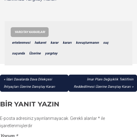
YARGITAY KARARLARI
ertelenmesi
hakaret
karar
kararı
kovuşturmanın
suç
suçunda
Üzerine
yargıtay
YAZI
İdari Davalarda Dava Dilekçesi
İmar Planı Değişiklik Teklifinin
GEZINMESI
İhtiyaçları Üzerine Danıştay Kararı
Reddedilmesi Üzerine Danıştay Kararı
BIR YANIT YAZIN
E-posta adresiniz yayınlanmayacak.
Gerekli alanlar
*
ile
işaretlenmişlerdir
Yorum
*