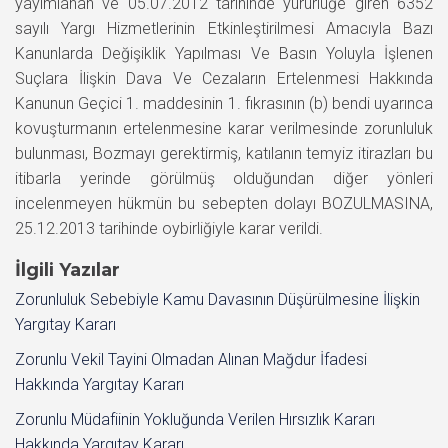
yayımlanan ve 05.07.2012 tarihinde yürürlüğe giren 6352
sayılı Yargı Hizmetlerinin Etkinleştirilmesi Amacıyla Bazı
Kanunlarda Değişiklik Yapılması Ve Basın Yoluyla İşlenen
Suçlara İlişkin Dava Ve Cezaların Ertelenmesi Hakkında
Kanunun Geçici 1. maddesinin 1. fıkrasının (b) bendi uyarınca
kovuşturmanın ertelenmesine karar verilmesinde zorunluluk
bulunması, Bozmayı gerektirmiş, katılanın temyiz itirazları bu
itibarla yerinde görülmüş olduğundan diğer yönleri
incelenmeyen hükmün bu sebepten dolayı BOZULMASINA,
25.12.2013 tarihinde oybirliğiyle karar verildi.
İlgili Yazılar
Zorunluluk Sebebiyle Kamu Davasının Düşürülmesine İlişkin
Yargıtay Kararı
Zorunlu Vekil Tayini Olmadan Alınan Mağdur İfadesi
Hakkında Yargıtay Kararı
Zorunlu Müdafiinin Yokluğunda Verilen Hırsızlık Kararı
Hakkında Yargıtay Kararı