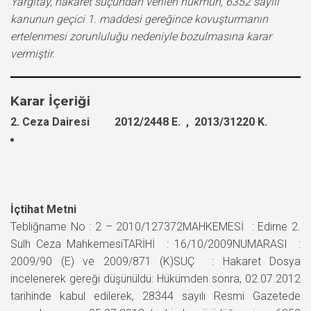
Yargıtay, hakaret suçundan verilen hükmün, 6352 sayılı
kanunun geçici 1. maddesi gereğince kovuşturmanın
ertelenmesi zorunluluğu nedeniyle bozulmasına karar
vermiştir.
Karar İçeriği
2. Ceza Dairesi 2012/2448 E. , 2013/31220 K.
İçtihat Metni
Tebliğname No : 2 – 2010/127372MAHKEMESİ : Edirne 2.
Sulh Ceza MahkemesiTARİHİ : 16/10/2009NUMARASI :
2009/90 (E) ve 2009/871 (K)SUÇ : Hakaret Dosya
incelenerek gereği düşünüldü: Hükümden sonra, 02.07.2012
tarihinde kabul edilerek, 28344 sayılı Resmi Gazetede