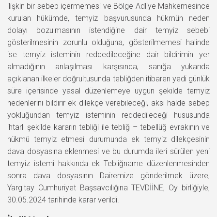
ilişkin bir sebep içermemesi ve Bölge Adliye Mahkemesince
kurulan hükümde, temyiz başvurusunda hükmün neden
dolayı bozulmasının istendiğine dair temyiz sebebi
gösterilmesinin zorunlu olduğuna, gösterilmemesi halinde
ise temyiz isteminin reddedileceğine dair bildirimin yer
almadığının anlaşılması karşısında, sanığa yukarıda
açıklanan ilkeler doğrultusunda tebliğden itibaren yedi günlük
süre içerisinde yasal düzenlemeye uygun şekilde temyiz
nedenlerini bildirir ek dilekçe verebileceği, aksi halde sebep
yokluğundan temyiz isteminin reddedileceği hususunda
ihtarlı şekilde kararın tebliği ile tebliğ – tebellüğ evrakının ve
hükmü temyiz etmesi durumunda ek temyiz dilekçesinin
dava dosyasına eklenmesi ve bu durumda ileri sürülen yeni
temyiz istemi hakkında ek Tebliğname düzenlenmesinden
sonra dava dosyasının Dairemize gönderilmek üzere,
Yargıtay Cumhuriyet Başsavcılığına TEVDİİNE, Oy birliğiyle,
30.05.2024 tarihinde karar verildi.