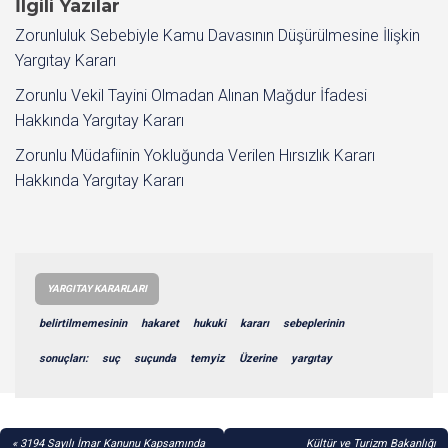
İlgili Yazılar
Zorunluluk Sebebiyle Kamu Davasının Düşürülmesine İlişkin
Yargıtay Kararı
Zorunlu Vekil Tayini Olmadan Alınan Mağdur İfadesi
Hakkında Yargıtay Kararı
Zorunlu Müdafiinin Yokluğunda Verilen Hırsızlık Kararı
Hakkında Yargıtay Kararı
YARGITAY KARARLARI
belirtilmemesinin
hakaret
hukuki
kararı
sebeplerinin
sonuçları:
suç
suçunda
temyiz
Üzerine
yargıtay
YAZI
3194 Sayılı İmar Kanunu Kapsamında
Kültür ve Turizm Bakanlığı