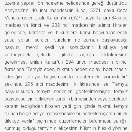
üzerine yapılan ön inceleme neticesinde gereği düşünüldü:
Anayasa’nın 40 ıncı maddesinin ikinci, 5271 sayılı Ceza
Muhakemeleri Usulü Kanunu’nun (5271 sayılı Kanun) 34 üncü
maddesinin ikinci ve 232 nci maddesinin altıncı fıkraları
gereğince, kararlar ve hükümlere karşı başvurulabilecek
yasa yolları, süreleri, sürelerin ne zaman başlayacağı,
başvuru mercii, şekli ve sonuçlarının kuşkuya yer
vermeyecek şekilde ilgililere açıkça bildirilmesinin
gerekmesi, anılan Kanun’un 294 üncü maddesinin birinci
fıkrasında “Temyiz eden, hükmün neden dolayı bozulmasını
istediğini temyiz başvurusunda göstermek zorundadır.”
şeklinde, 295 inci maddesinin ilk fıkrasında ise “Temyiz
başvurusunda temyiz nedenleri gösterilmemişse temyiz
başvurusu için belirlenen sürenin bitmesinden veya gerekçeli
kararın tebliğinden itibaren yedi gün içinde hükmü temyiz
olunan bölge adliye mahkemesine bu nedenleri içeren bir ek
dilekçe verilir” biçiminde düzenlemeler bulunması, sanığın
sunmuş olduğu temyiz dilekçesinin, hükmün hukuki yönüne