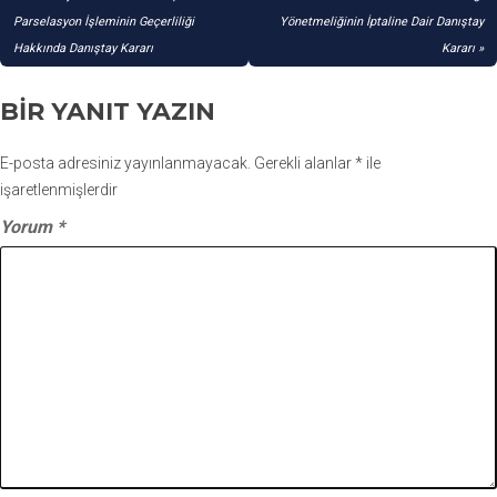
GEZINMESI
Parselasyon İşleminin Geçerliliği
Yönetmeliğinin İptaline Dair Danıştay
Hakkında Danıştay Kararı
Kararı
BIR YANIT YAZIN
E-posta adresiniz yayınlanmayacak.
Gerekli alanlar
*
ile
işaretlenmişlerdir
Yorum
*