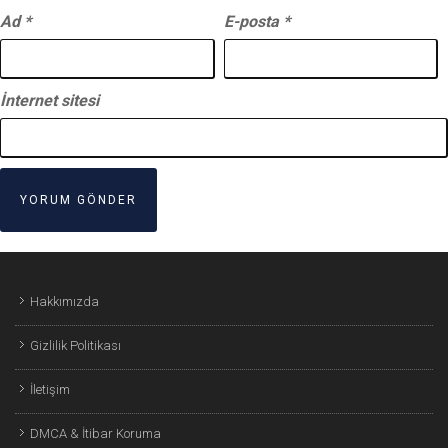
Ad
*
E-posta
*
İnternet sitesi
Hakkımızda
Gizlilik Politikası
İletişim
DMCA & İtibar Koruma