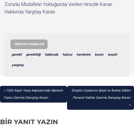
Zorunlu Müdafiinin Yokluğunda Verilen Hırsızlık Kararı
Hakkında Yargıtay Kararı
YARGITAY KARARLARI
gerekli
gerekliliği
hakkında
haksız
hareketin
kararı
tespiti
yargıtay
YAZI
7326 Sayılı Yasa Kapsamında İdarenin
Disiplin Cezasının İptali ve İkame Edilen
GEZINMESI
Yazısı Üzerine Danıştay Kararı
Parasal Haklar Üzerine Danıştay Kararı
BIR YANIT YAZIN