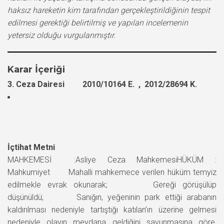
haksız hareketin kim tarafından gerçekleştirildiğinin tespit
edilmesi gerektiği belirtilmiş ve yapılan incelemenin
yetersiz olduğu vurgulanmıştır.
Karar İçeriği
3. Ceza Dairesi 2010/10164 E. , 2012/28694 K.
İçtihat Metni
MAHKEMESİ :Asliye Ceza MahkemesiHÜKÜM :
Mahkumiyet Mahalli mahkemece verilen hüküm temyiz
edilmekle evrak okunarak; Gereği görüşülüp
düşünüldü; Sanığın, yeğeninin park ettiği arabanın
kaldırılması nedeniyle tartıştığı katılan’ın üzerine gelmesi
nedeniyle olayın meydana geldiğini savunmasına göre,