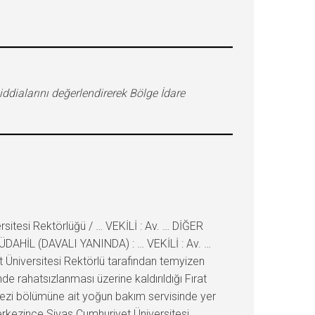
dialarını değerlendirerek Bölge İdare
itesi Rektörlüğü / … VEKİLİ : Av. … DİĞER
MÜDAHİL (DAVALI YANINDA) : … VEKİLİ : Av. …
t Üniversitesi Rektörlü tarafından temyizen
 rahatsızlanması üzerine kaldırıldığı Fırat
stezi bölümüne ait yoğun bakım servisinde yer
kezince Sivas Cumhuriyet Üniversitesi