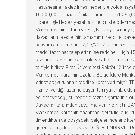
Hastanesine nakledilmesi nedeniyle yolda hayatını 
10.000,00 TL maddi (miktar artırımı ile 51.595,
itibaren işletilecek yasal faizi ile birlikte öde
Mahkemesinin … tarih ve E:…, K:… sayılı kararıyl
davacıların taleplerinin tamamının reddine, dava
başvurulan tarih olan 17/05/2017 tarihinden itiba
maddi tazminat taleplerinin ise reddine, … için 1
tazminat isteminin kabulü ile söz konusu manevi 
faiziyle birlikte Fırat Üniversitesi Rektörlüğünc
Mahkemesi kararının özeti: … Bölge İdare Mahkem
istinaf başvurularının reddine karar verilmiştir.
hizmet verdiği, üzerine düşen tüm yükümlülükle
edilemeyeceği, bu nedenle tazmin şartlarının o
Davacılar tarafından savunma verilmemiştir. DA
Mahkemesi kararının onanması gerektiği düşünü
dinlendikten ve dosyadaki belgeler incelendikte
gereği görüşüldü: HUKUKİ DEĞERLENDİRME : Bölge