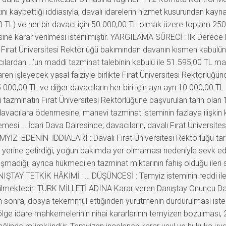
kaybettiği iddiasıyla, davalı idarelerin hizmet kusurundan kaynaklan
00 TL) ve her bir davacı için 50.000,00 TL olmak üzere toplam 25
nmesine karar verilmesi istenilmiştir. YARGILAMA SÜRECİ : İlk Derec
a; Fırat Üniversitesi Rektörlüğü bakımından davanın kısmen kabulü
cılardan …’un maddi tazminat talebinin kabulü ile 51.595,00 TL ma
ren işleyecek yasal faiziyle birlikte Fırat Üniversitesi Rektörlüğ
5.000,00 TL ve diğer davacıların her biri için ayrı ayrı 10.000,00
tazminatın Fırat Üniversitesi Rektörlüğüne başvurulan tarih olan 
e davacılara ödenmesine, manevi tazminat isteminin fazlaya ilişkin k
esi … İdari Dava Dairesince; davacıların, davalı Fırat Üniversite
 TEMYİZ_EDENİN_İDDİALARI : Davalı Fırat Üniversitesi Rektörlüğü tar
ri yerine getirdiği, yoğun bakımda yer olmaması nedeniyle sevk e
luşmadığı, ayrıca hükmedilen tazminat miktarının fahiş olduğu i
NIŞTAY TETKİK HÂKİMİ : … DÜŞÜNCESİ : Temyiz isteminin reddi il
lmektedir. TÜRK MİLLETİ ADINA Karar veren Danıştay Onuncu Dair
n sonra, dosya tekemmül ettiğinden yürütmenin durdurulması istemi
 idare mahkemelerinin nihai kararlarının temyizen bozulması, 25