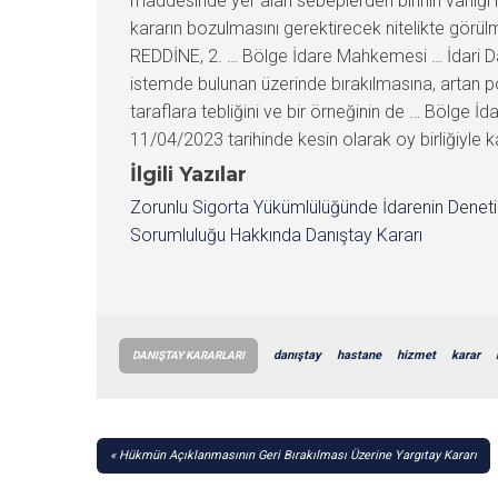
maddesinde yer alan sebeplerden birinin varlığı
kararın bozulmasını gerektirecek nitelikte görül
REDDİNE, 2. … Bölge İdare Mahkemesi … İdari Dav
istemde bulunan üzerinde bırakılmasına, artan p
taraflara tebliğini ve bir örneğinin de … Bölg
11/04/2023 tarihinde kesin olarak oy birliğiyle ka
İlgili Yazılar
Zorunlu Sigorta Yükümlülüğünde İdarenin Denet
Sorumluluğu Hakkında Danıştay Kararı
danıştay
hastane
hizmet
karar
DANIŞTAY KARARLARI
YAZI
Hükmün Açıklanmasının Geri Bırakılması Üzerine Yargıtay Kararı
GEZINMESI