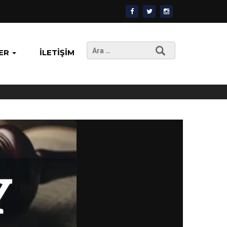
Arama:
ER
İLETIŞIM