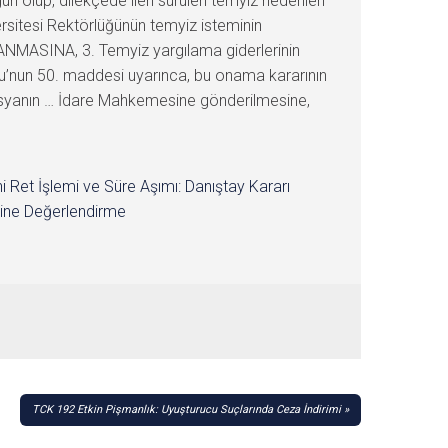
 olup, dilekçede ileri sürülen temyiz nedenleri
ersitesi Rektörlüğünün temyiz isteminin
NANMASINA, 3. Temyiz yargılama giderlerinin
unu’nun 50. maddesi uyarınca, bu onama kararının
dosyanın … İdare Mahkemesine gönderilmesine,
i Ret İşlemi ve Süre Aşımı: Danıştay Kararı
ine Değerlendirme
TCK 192 Etkin Pişmanlık: Uyuşturucu Suçlarında Ceza İndirimi