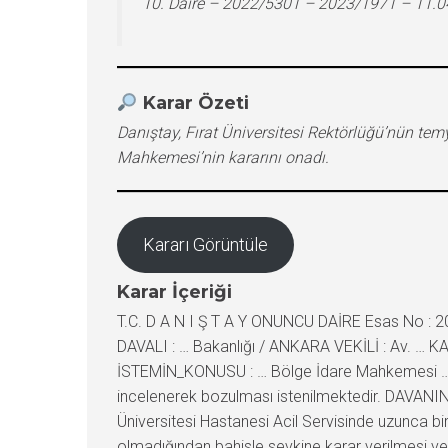
10. Daire – 2022/5301 – 2023/1971 – 11.
Karar Özeti
Danıştay, Fırat Üniversitesi Rektörlüğü’nün te
Mahkemesi’nin kararını onadı.
Kararı Görüntüle
Karar İçeriği
T.C. D A N I Ş T A Y ONUNCU DAİRE Esas No : 2
DAVALI : … Bakanlığı / ANKARA VEKİLİ : Av. … K
İSTEMİN_KONUSU : … Bölge İdare Mahkemesi … İdari
incelenerek bozulması istenilmektedir. DAVANIN_K
Üniversitesi Hastanesi Acil Servisinde uzunca b
olmadığından bahisle sevkine karar verilmesi 