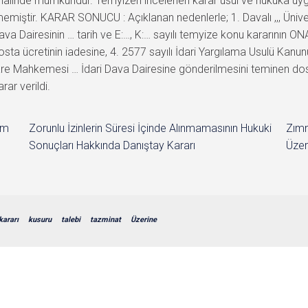
 hâlinde mümkündür. Temyizen incelenen karar usul ve hukuka uygun
memiştir. KARAR SONUCU : Açıklanan nedenlerle; 1. Davalı ,,, Üniv
a Dairesinin … tarih ve E:…, K:… sayılı temyize konu kararının O
osta ücretinin iadesine, 4. 2577 sayılı İdari Yargılama Usulü Kan
e İdare Mahkemesi … İdari Dava Dairesine gönderilmesini teminen 
rar verildi.
im
Zorunlu İzinlerin Süresi İçinde Alınmamasının Hukuki
Zımn
Sonuçları Hakkında Danıştay Kararı
Üzer
kararı
kusuru
talebi
tazminat
Üzerine