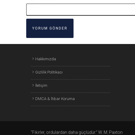
Hakkımızda
Gizlilik Politikası
İletişim
DMCA & İtibar Koruma
"Fikirler, ordulardan daha güçlüdür." W. M. Paxton