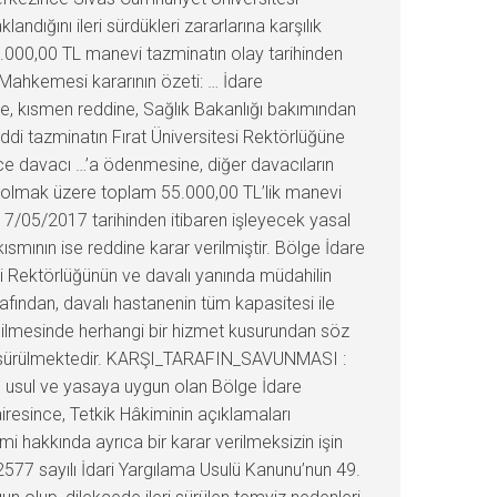
dığını ileri sürdükleri zararlarına karşılık
0.000,00 TL manevi tazminatın olay tarihinden
e Mahkemesi kararının özeti: … İdare
ne, kısmen reddine, Sağlık Bakanlığı bakımından
ddi tazminatın Fırat Üniversitesi Rektörlüğüne
ünce davacı …’a ödenmesine, diğer davacıların
 TL olmak üzere toplam 55.000,00 TL’lik manevi
17/05/2017 tarihinden itibaren işleyecek yasal
ısmının ise reddine karar verilmiştir. Bölge İdare
si Rektörlüğünün ve davalı yanında müdahilin
afından, davalı hastanenin tüm kapasitesi ile
dilmesinde herhangi bir hizmet kusurundan söz
leri sürülmektedir. KARŞI_TARAFIN_SAVUNMASI :
e usul ve yasaya uygun olan Bölge İdare
esince, Tetkik Hâkiminin açıklamaları
 hakkında ayrıca bir karar verilmeksizin işin
77 sayılı İdari Yargılama Usulü Kanunu’nun 49.