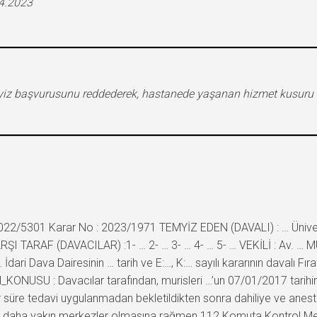
04.2023
myiz başvurusunu reddederek, hastanede yaşanan hizmet kusuru id
022/5301 Karar No : 2023/1971 TEMYİZ EDEN (DAVALI) : … Ünivers
ARŞI TARAF (DAVACILAR) :1- … 2- … 3- … 4- … 5- … VEKİLİ : Av. … 
 Dava Dairesinin … tarih ve E:…, K:… sayılı kararının davalı Fıra
ONUSU : Davacılar tarafından, murisleri …’un 07/01/2017 tarihinde
ir süre tedavi uygulanmadan bekletildikten sonra dahiliye ve ane
ve daha yakın merkezler olmasına rağmen 112 Komuta Kontrol Mer