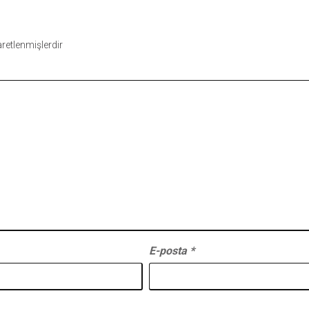
şaretlenmişlerdir
E-posta
*