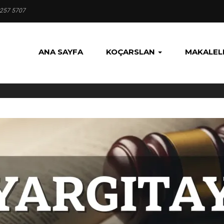
 257 5707
ANA SAYFA
KOÇARSLAN
MAKALEL