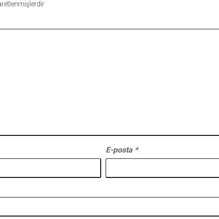
şaretlenmişlerdir
E-posta
*