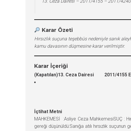
13. Ceza Dairesi – 2011/4155 – 2011/4240
Karar Özeti
Hırsızlık suçuna teşebbüs nedeniyle sanık ale
kamu davasının düşmesine karar verilmiştir.
Karar İçeriği
(Kapatılan)13. Ceza Dairesi 2011/4155 E.
İçtihat Metni
MAHKEMESİ :Asliye Ceza MahkemesiSUÇ : Hırs
gereği düşünüldü:Sanığa atılı hırsızlık suçunun 