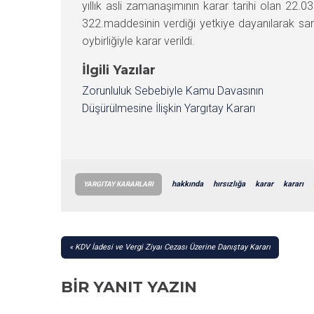
yıllık asli zamanaşımının karar tarihi olan 2
322.maddesinin verdiği yetkiye dayanılarak s
oybirliğiyle karar verildi.
İlgili Yazılar
Zorunluluk Sebebiyle Kamu Davasının
Düşürülmesine İlişkin Yargıtay Kararı
hakkında
hırsızlığa
karar
kararı
YARGITAY KARARLARI
YAZI
KDV İadesi ve Vergi Ziyaı Cezası Üzerine Danıştay Kararı
GEZINMESI
BIR YANIT YAZIN