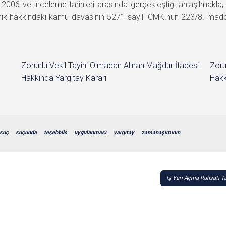
2.03.2006 ve inceleme tarihleri arasında gerçekleştiği anlaşılm
anık hakkındaki kamu davasının 5271 sayılı CMK.nun 223/8. m
Zorunlu Vekil Tayini Olmadan Alınan Mağdur İfadesi
Zoru
Hakkında Yargıtay Kararı
Hakk
suç
suçunda
teşebbüs
uygulanması
yargıtay
zamanaşımının
İş Yeri Açma Ruhsatı T