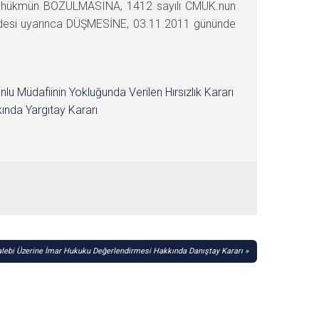
akla, hükmün BOZULMASINA, 1412 sayılı CMUK.nun
addesi uyarınca DÜŞMESİNE, 03.11.2011 gününde
nlu Müdafiinin Yokluğunda Verilen Hırsızlık Kararı
ında Yargıtay Kararı
alebi Üzerine İmar Hukuku Değerlendirmesi Hakkında Danıştay Kararı