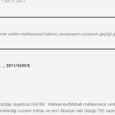
 – 03.11.2011
yhine verilen mahkumiyet hükmü, zamanaşımı süresinin geçtiği g
 , 2011/4240 K.
ızlığa teşebbüs.HÜKÜM : MahkumiyetMahalli mahkemece verile
gerektirdiği cezanın miktar ve nev’i itibariyle tabi olduğu 765 