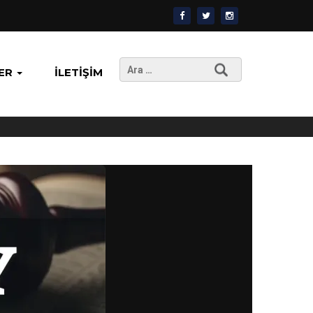
Arama:
ER
İLETIŞIM