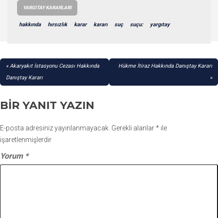
YARGITAY KARARLARI
hakkında
hırsızlık
karar
kararı
suç
suçu:
yargıtay
YAZI
Akaryakıt İstasyonu Cezası Hakkında
Hükme İtiraz Hakkında Danıştay Kararı
GEZINMESI
Danıştay Kararı
BIR YANIT YAZIN
E-posta adresiniz yayınlanmayacak.
Gerekli alanlar
*
ile
işaretlenmişlerdir
Yorum
*