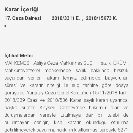
Karar İçeriği
17. Ceza Dairesi 2018/3311 E. , 2018/15973 K.
İçtihat Metni
MAHKEMESİ :Asliye Ceza MahkemesiSUÇ : HırsızlıkHÜKÜM :
MahkumiyetYerel mahkemece sanık hakkında hırsızlık
suçundan verilen hüküm temyiz edilmekle, başvurunun
süresi ve kararın niteliği ile suç tarihine göre dosya
görüşüldü: Yargıtay Ceza Genel Kurulu’nun 15/11/2018 tarih,
2018/339 Esas ve 2018/536 Karar sayılı kararı uyarınca,
başka suçtan Kayseri Cezaevi’nde hükümlü olan ve
duruşmalardan vareste tutulmaya dair bir talebi de
bulunmayan sanığın, kısa kararın okunduğu oturuma
getirtilmeyerek savunma hakkının kısıtlanması suretiyle 5271