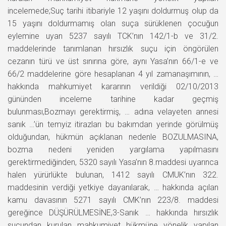
incelemede;Suç tarihi itibariyle 12 yaşını doldurmuş olup da
15 yaşını doldurmamış olan suça sürüklenen çocuğun
eylemine uyan 5237 sayılı TCK’nın 142/1-b ve 31/2.
maddelerinde tanımlanan hırsızlık suçu için öngörülen
cezanın türü ve üst sınırına göre, aynı Yasa’nın 66/1-e ve
66/2 maddelerine göre hesaplanan 4 yıl zamanaşımının, …
hakkında mahkumiyet kararının verildiği 02/10/2013
gününden inceleme tarihine kadar geçmiş
bulunması,Bozmayı gerektirmiş, … adına velayeten annesi
sanık …’ün temyiz itirazları bu bakımdan yerinde görülmüş
olduğundan, hükmün açıklanan nedenle BOZULMASINA,
bozma nedeni yeniden yargılama yapılmasını
gerektirmediğinden, 5320 sayılı Yasa’nın 8.maddesi uyarınca
halen yürürlükte bulunan, 1412 sayılı CMUK’nın 322.
maddesinin verdiği yetkiye dayanılarak, … hakkında açılan
kamu davasının 5271 sayılı CMK’nın 223/8. maddesi
gereğince DÜŞÜRÜLMESİNE,3-Sanık … hakkında hırsızlık
suçundan kurulan mahkumiyet hükmüne yönelik yapılan