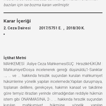
bazıları için ise bozma kararı verilmiştir.
Karar İçeriği
2. Ceza Dairesi 2017/5751 E. , 2018/30 K.
İçtihat Metni
MAHKEMESİ :Asliye Ceza MahkemesiSUÇ : HırsızlıkHÜKÜM :
MahkumiyetDosya incelenerek gereği düşünüldü;1-Sanıklar
…, … ve … hakkında hırsızlık suçundan kurulan mahkumiyet
hükümlerine yönelik yapılan incelemede;Yapılan duruşmaya,
toplanan delillere, gerekçeye, hakimin kanaat ve takdirine
göre temyiz itirazları yerinde olmadığından reddiyle hükmün
istem gibi ONANMASINA, 2-… … hakkında hırsızlık suçundan
kurulan mahkumiyet hükmüne yönelik yapılan