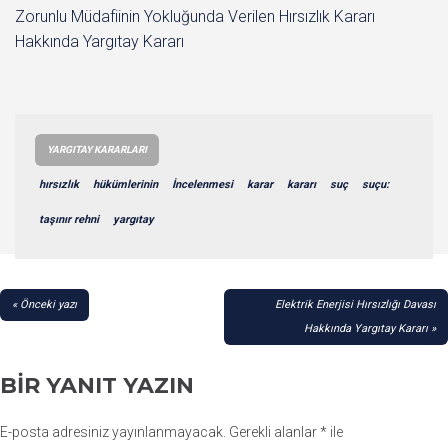
Zorunlu Müdafiinin Yokluğunda Verilen Hırsızlık Kararı
Hakkında Yargıtay Kararı
YARGITAY KARARLARI
hırsızlık
hükümlerinin
İncelenmesi
karar
kararı
suç
suçu:
taşınır rehni
yargıtay
YAZI
Önceki yazı
Elektrik Enerjisi Hırsızlığı Davası
GEZINMESI
Hakkında Yargıtay Kararı
BIR YANIT YAZIN
E-posta adresiniz yayınlanmayacak.
Gerekli alanlar
*
ile