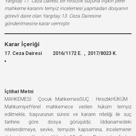
Yargıtay 17. Ceza Dairesi, bir hırsızlık suçuna ilişkin yerel
mahkeme kararını temyiz incelemesi yapmadan dosyanın
görevli daire olan Yargıtay 13. Ceza Dairesine
gönderilmesine karar vermiştir.
Karar İçeriği
17. Ceza Dairesi 2016/1172 E. , 2017/8023 K.
İçtihat Metni
MAHKEMESİ :Çocuk MahkemesiSUÇ : HırsızlıkHÜKÜM :
MahkumiyetYerel mahkemece verilen hüküm temyiz
edilmekle, başvurunun süresi ve kararın niteliği ile suç
tarihine göre dosya görüşüldü: İddianamedeki
nitelendirmeye, sevke, temyizin kapsamına, incelemenin