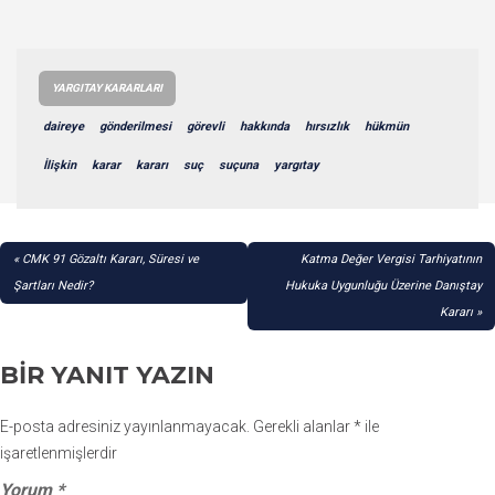
YARGITAY KARARLARI
daireye
gönderilmesi
görevli
hakkında
hırsızlık
hükmün
İlişkin
karar
kararı
suç
suçuna
yargıtay
YAZI
CMK 91 Gözaltı Kararı, Süresi ve
Katma Değer Vergisi Tarhiyatının
GEZINMESI
Şartları Nedir?
Hukuka Uygunluğu Üzerine Danıştay
Kararı
BIR YANIT YAZIN
E-posta adresiniz yayınlanmayacak.
Gerekli alanlar
*
ile
işaretlenmişlerdir
Yorum
*