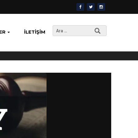
Arama:
ER
İLETIŞIM