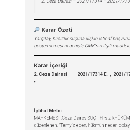
2. Ceza Dairesi – 2021/17314 – 2021/1773
Karar Özeti
Yargıtay, hırsızlık suçuna ilişkin istinaf baş
göstermemesi nedeniyle CMK’nın ilgili maddeler
Karar İçeriği
2. Ceza Dairesi 2021/17314 E. , 2021/17
İçtihat Metni
MAHKEMESİ :Ceza DairesiSUÇ : HırsızlıkHÜKÜM :
düzenlenen, ”Temyiz eden, hükmün neden dolayı