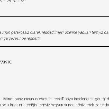
9 – 26.10.2021
vurusunun gerekçesiz olarak reddedilmesi üzerine yapılan temyiz 
i çerçevesinde reddetti.
739 K.
 İstinaf başvurusunun esastan reddiDosya incelenerek gereği 
 bozulmasını istediğini temyiz başvurusunda göstermek zorundadı