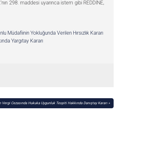
MK’nın 298. maddesi uyarınca istem gibi REDDİNE,
nlu Müdafiinin Yokluğunda Verilen Hırsızlık Kararı
ında Yargıtay Kararı
n Vergi Cezasında Hukuka Uygunluk Tespiti Hakkında Danıştay Kararı