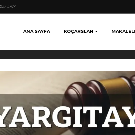
 257 5707
ANA SAYFA
KOÇARSLAN
MAKALEL