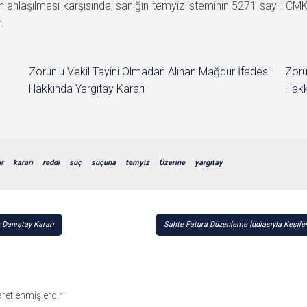
 anlaşılması karşısında; sanığın temyiz isteminin 5271 sayılı C
.
Zorunlu Vekil Tayini Olmadan Alınan Mağdur İfadesi
Zoru
Hakkında Yargıtay Kararı
Hakk
r
kararı
reddi
suç
suçuna
temyiz
Üzerine
yargıtay
Danıştay Kararı
Sahte Fatura Düzenleme İddiasıyla Kesile
şaretlenmişlerdir