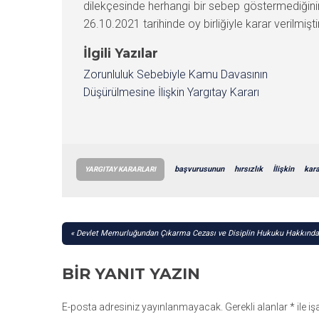
dilekçesinde herhangi bir sebep göstermediğinin
26.10.2021 tarihinde oy birliğiyle karar verilmiştir
İlgili Yazılar
Zorunluluk Sebebiyle Kamu Davasının
Düşürülmesine İlişkin Yargıtay Kararı
başvurusunun
hırsızlık
İlişkin
kara
YARGITAY KARARLARI
YAZI
Devlet Memurluğundan Çıkarma Cezası ve Disiplin Hukuku Hakkında 
GEZINMESI
BIR YANIT YAZIN
E-posta adresiniz yayınlanmayacak.
Gerekli alanlar
*
ile i