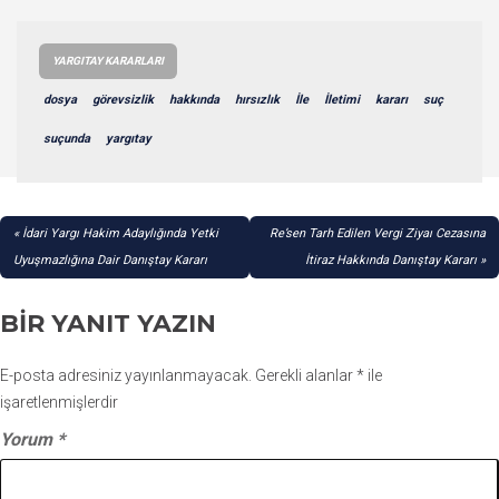
YARGITAY KARARLARI
dosya
görevsizlik
hakkında
hırsızlık
İle
İletimi
kararı
suç
suçunda
yargıtay
YAZI
İdari Yargı Hakim Adaylığında Yetki
Re’sen Tarh Edilen Vergi Ziyaı Cezasına
GEZINMESI
Uyuşmazlığına Dair Danıştay Kararı
İtiraz Hakkında Danıştay Kararı
BIR YANIT YAZIN
E-posta adresiniz yayınlanmayacak.
Gerekli alanlar
*
ile
işaretlenmişlerdir
Yorum
*