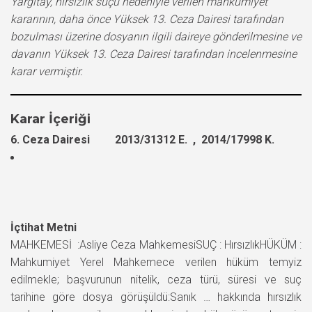
Yargıtay, hırsızlık suçu nedeniyle verilen mahkumiyet
kararının, daha önce Yüksek 13. Ceza Dairesi tarafından
bozulması üzerine dosyanın ilgili daireye gönderilmesine ve
davanın Yüksek 13. Ceza Dairesi tarafından incelenmesine
karar vermiştir.
Karar İçeriği
6. Ceza Dairesi 2013/31312 E. , 2014/17998 K.
İçtihat Metni
MAHKEMESİ :Asliye Ceza MahkemesiSUÇ : HırsızlıkHÜKÜM :
Mahkumiyet Yerel Mahkemece verilen hüküm temyiz
edilmekle; başvurunun nitelik, ceza türü, süresi ve suç
tarihine göre dosya görüşüldü:Sanık … hakkında hırsızlık