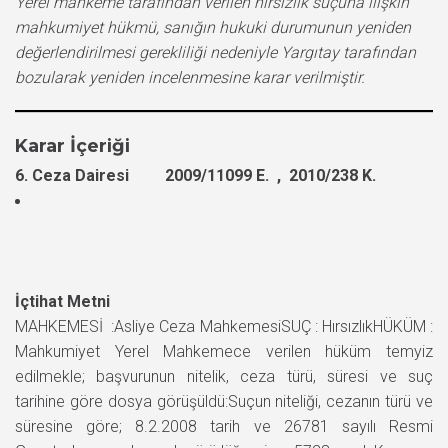
Yerel mahkeme tarafından verilen hırsızlık suçuna ilişkin
mahkumiyet hükmü, sanığın hukuki durumunun yeniden
değerlendirilmesi gerekliliği nedeniyle Yargıtay tarafından
bozularak yeniden incelenmesine karar verilmiştir.
Karar İçeriği
6. Ceza Dairesi 2009/11099 E. , 2010/238 K.
İçtihat Metni
MAHKEMESİ :Asliye Ceza MahkemesiSUÇ : HırsızlıkHÜKÜM :
Mahkumiyet Yerel Mahkemece verilen hüküm temyiz
edilmekle; başvurunun nitelik, ceza türü, süresi ve suç
tarihine göre dosya görüşüldü:Suçun niteliği, cezanın türü ve
süresine göre; 8.2.2008 tarih ve 26781 sayılı Resmi