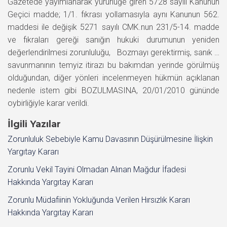
Gazetede yayımlanarak yürürlüğe giren 5728 sayılı Kanunun
Geçici madde; 1/1. fıkrası yollamasıyla aynı Kanunun 562.
maddesi ile değişik 5271 sayılı CMK.nun 231/5-14. madde
ve fıkraları gereği sanığın hukuki durumunun yeniden
değerlendirilmesi zorunluluğu, Bozmayı gerektirmiş, sanık …
savunmanının temyiz itirazı bu bakımdan yerinde görülmüş
olduğundan, diğer yönleri incelenmeyen hükmün açıklanan
nedenle istem gibi BOZULMASINA, 20/01/2010 gününde
oybirliğiyle karar verildi.
İlgili Yazılar
Zorunluluk Sebebiyle Kamu Davasının Düşürülmesine İlişkin
Yargıtay Kararı
Zorunlu Vekil Tayini Olmadan Alınan Mağdur İfadesi
Hakkında Yargıtay Kararı
Zorunlu Müdafiinin Yokluğunda Verilen Hırsızlık Kararı
Hakkında Yargıtay Kararı