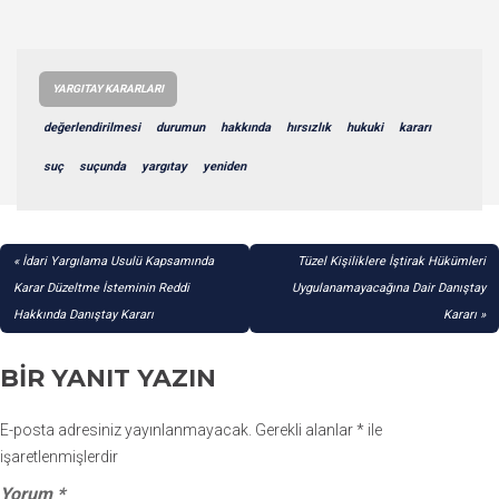
YARGITAY KARARLARI
değerlendirilmesi
durumun
hakkında
hırsızlık
hukuki
kararı
suç
suçunda
yargıtay
yeniden
YAZI
İdari Yargılama Usulü Kapsamında
Tüzel Kişiliklere İştirak Hükümleri
GEZINMESI
Karar Düzeltme İsteminin Reddi
Uygulanamayacağına Dair Danıştay
Hakkında Danıştay Kararı
Kararı
BIR YANIT YAZIN
E-posta adresiniz yayınlanmayacak.
Gerekli alanlar
*
ile
işaretlenmişlerdir
Yorum
*