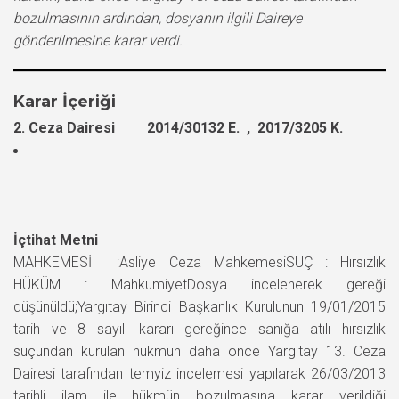
bozulmasının ardından, dosyanın ilgili Daireye
gönderilmesine karar verdi.
Karar İçeriği
2. Ceza Dairesi 2014/30132 E. , 2017/3205 K.
İçtihat Metni
MAHKEMESİ :Asliye Ceza MahkemesiSUÇ : Hırsızlık
HÜKÜM : MahkumiyetDosya incelenerek gereği
düşünüldü;Yargıtay Birinci Başkanlık Kurulunun 19/01/2015
tarih ve 8 sayılı kararı gereğince sanığa atılı hırsızlık
suçundan kurulan hükmün daha önce Yargıtay 13. Ceza
Dairesi tarafından temyiz incelemesi yapılarak 26/03/2013
tarihli ilam ile hükmün bozulmasına karar verildiği