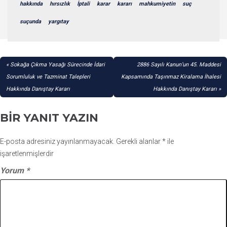
hakkında
hırsızlık
İptali
karar
kararı
mahkumiyetin
suç
suçunda
yargıtay
YAZI
Sokağa Çıkma Yasağı Sürecinde İdari
2886 Sayılı Kanun’un 45. Maddesi
GEZINMESI
Sorumluluk ve Tazminat Talepleri
Kapsamında Taşınmaz Kiralama İhalesi
Hakkında Danıştay Kararı
Hakkında Danıştay Kararı
BIR YANIT YAZIN
E-posta adresiniz yayınlanmayacak.
Gerekli alanlar
*
ile
işaretlenmişlerdir
Yorum
*