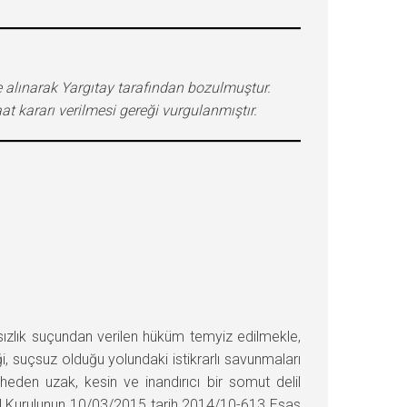
te alınarak Yargıtay tarafından bozulmuştur.
t kararı verilmesi gereği vurgulanmıştır.
lık suçundan verilen hüküm temyiz edilmekle,
i, suçsuz olduğu yolundaki istikrarlı savunmaları
pheden uzak, kesin ve inandırıcı bir somut delil
nel Kurulunun 10/03/2015 tarih 2014/10-613 Esas