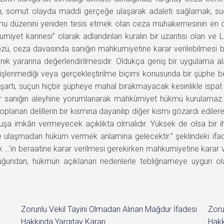
ı, somut olayda maddi gerçeğe ulaşarak adaleti sağlamak, suçu
 düzenini yeniden tesis etmek olan ceza muhakemesinin en önemli
yet karinesi” olarak adlandırılan kuralın bir uzantısı olan ve L
nin özü, ceza davasında sanığın mahkumiyetine karar verilebilme
anık yararına değerlendirilmesidir. Oldukça geniş bir uygulama 
 işlenmediği veya gerçekleştirilme biçimi konusunda bir şüphe be
 şartı, suçun hiçbir şüpheye mahal bırakmayacak kesinlikle ispat
ar sanığın aleyhine yorumlanarak mahkûmiyet hükmü kurulamaz. 
oplanan delillerin bir kısmına dayanılıp diğer kısmı gözardı ediler
uşa imkân vermeyecek açıklıkta olmalıdır. Yüksek de olsa bir i
aşmadan hüküm vermek anlamına gelecektir.” şeklindeki ifadele
ık …’in beraatine karar verilmesi gerekirken mahkumiyetine karar 
uğundan, hükmün açıklanan nedenlerle tebliğnameye uygun 
Zorunlu Vekil Tayini Olmadan Alınan Mağdur İfadesi
Zoru
Hakkında Yargıtay Kararı
Hakk