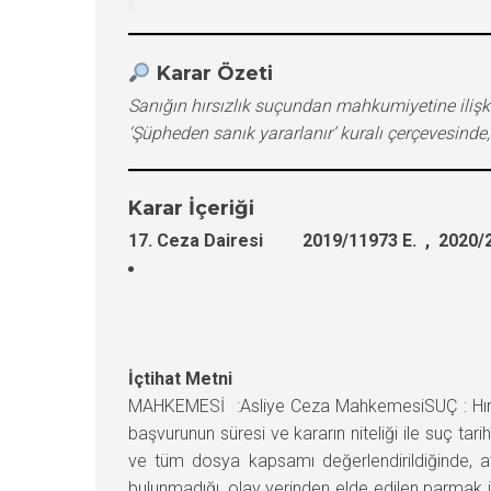
Karar Özeti
Sanığın hırsızlık suçundan mahkumiyetine ilişkin
‘Şüpheden sanık yararlanır’ kuralı çerçevesinde
Karar İçeriği
17. Ceza Dairesi 2019/11973 E. , 2020/2
İçtihat Metni
MAHKEMESİ :Asliye Ceza MahkemesiSUÇ : Hırsı
başvurunun süresi ve kararın niteliği ile suç ta
ve tüm dosya kapsamı değerlendirildiğinde, atıl
bulunmadığı, olay yerinden elde edilen parmak 