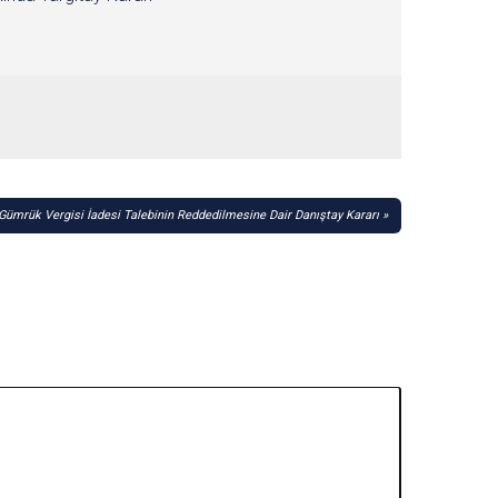
 Gümrük Vergisi İadesi Talebinin Reddedilmesine Dair Danıştay Kararı