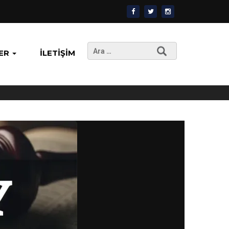
Arama:
ER
İLETIŞIM