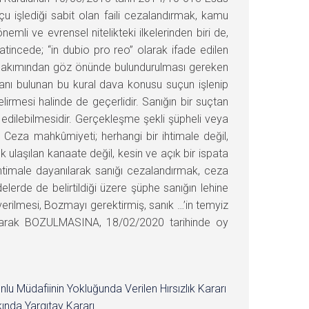
 işlediği sabit olan faili cezalandırmak, kamu
 ve evrensel nitelikteki ilkelerinden biri de,
atincede; “in dubio pro reo” olarak ifade edilen
si bakımından göz önünde bulundurulması gereken
alanı bulunan bu kural dava konusu suçun işlenip
lirmesi halinde de geçerlidir. Sanığın bir suçtan
 edilebilmesidir. Gerçekleşme şekli şüpheli veya
Ceza mahkûmiyeti; herhangi bir ihtimale değil,
ek ulaşılan kanaate değil, kesin ve açık bir ispata
htimale dayanılarak sanığı cezalandırmak, ceza
rde de belirtildiği üzere şüphe sanığın lehine
verilmesi, Bozmayı gerektirmiş, sanık …’in temyiz
olarak BOZULMASINA, 18/02/2020 tarihinde oy
nlu Müdafiinin Yokluğunda Verilen Hırsızlık Kararı
ında Yargıtay Kararı