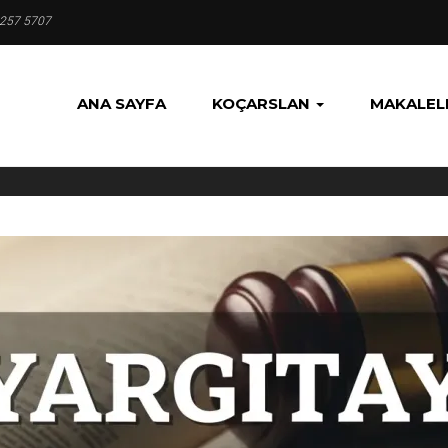
 257 5707
ANA SAYFA
KOÇARSLAN
MAKALEL