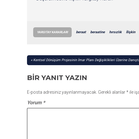
beraat
beraatine
hırsızlık
İlişkin
YARGITAY KARARLARI
YAZI
Kentsel Dönüşüm Projesinin İmar Planı Değişiklikleri Üzerine Danışt
GEZINMESI
BIR YANIT YAZIN
E-posta adresiniz yayınlanmayacak.
Gerekli alanlar
*
ile i
Yorum
*