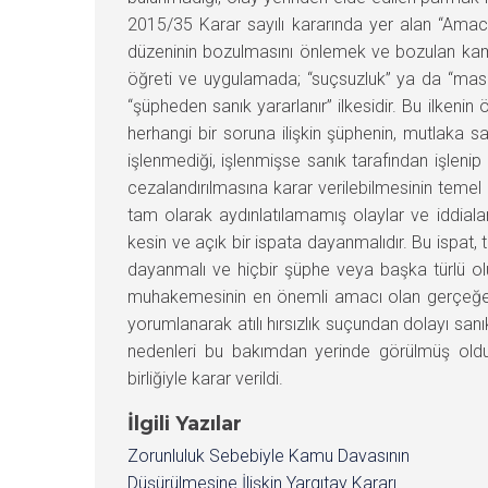
2015/35 Karar sayılı kararında yer alan “Amac
düzeninin bozulmasını önlemek ve bozulan kamu
öğreti ve uygulamada; “suçsuzluk” ya da “masumi
“şüpheden sanık yararlanır” ilkesidir. Bu ilke
herhangi bir soruna ilişkin şüphenin, mutlaka s
işlenmediği, işlenmişse sanık tarafından işlenip
cezalandırılmasına karar verilebilmesinin temel
tam olarak aydınlatılamamış olaylar ve iddial
kesin ve açık bir ispata dayanmalıdır. Bu ispat, t
dayanmalı ve hiçbir şüphe veya başka türlü ol
muhakemesinin en önemli amacı olan gerçeğe ul
yorumlanarak atılı hırsızlık suçundan dolayı san
nedenleri bu bakımdan yerinde görülmüş old
birliğiyle karar verildi.
İlgili Yazılar
Zorunluluk Sebebiyle Kamu Davasının
Düşürülmesine İlişkin Yargıtay Kararı