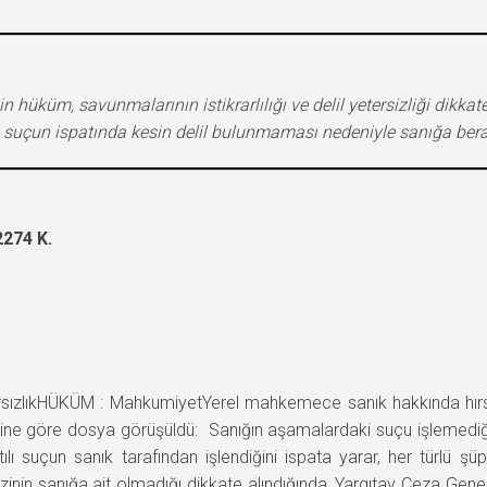
 hüküm, savunmalarının istikrarlılığı ve delil yetersizliği dikka
, suçun ispatında kesin delil bulunmaması nedeniyle sanığa beraa
274 K.
zlıkHÜKÜM : MahkumiyetYerel mahkemece sanık hakkında hırsız
rihine göre dosya görüşüldü: Sanığın aşamalardaki suçu işlemediğ
ı suçun sanık tarafından işlendiğini ispata yarar, her türlü şü
izinin sanığa ait olmadığı dikkate alındığında, Yargıtay Ceza Ge