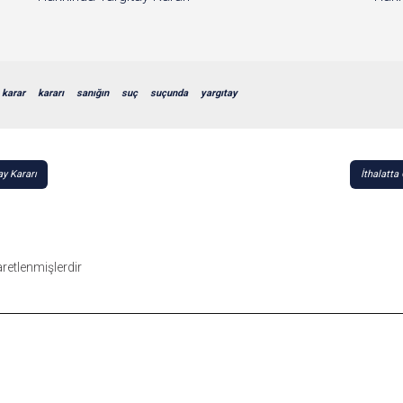
karar
kararı
sanığın
suç
suçunda
yargıtay
ay Kararı
İthalatta
şaretlenmişlerdir