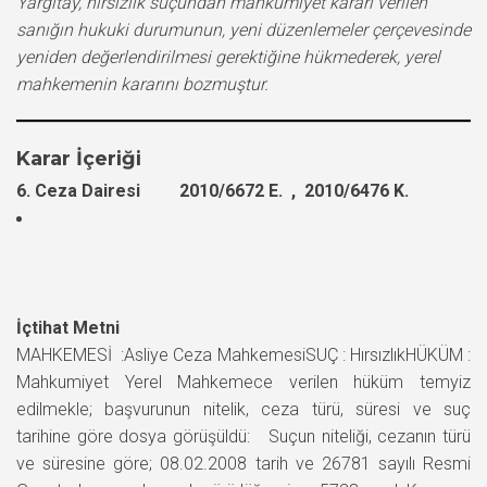
Yargıtay, hırsızlık suçundan mahkumiyet kararı verilen
sanığın hukuki durumunun, yeni düzenlemeler çerçevesinde
yeniden değerlendirilmesi gerektiğine hükmederek, yerel
mahkemenin kararını bozmuştur.
Karar İçeriği
6. Ceza Dairesi 2010/6672 E. , 2010/6476 K.
İçtihat Metni
MAHKEMESİ :Asliye Ceza MahkemesiSUÇ : HırsızlıkHÜKÜM :
Mahkumiyet Yerel Mahkemece verilen hüküm temyiz
edilmekle; başvurunun nitelik, ceza türü, süresi ve suç
tarihine göre dosya görüşüldü: Suçun niteliği, cezanın türü
ve süresine göre; 08.02.2008 tarih ve 26781 sayılı Resmi