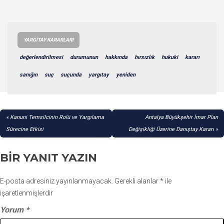
YARGITAY KARARLARI
değerlendirilmesi
durumunun
hakkında
hırsızlık
hukuki
kararı
sanığın
suç
suçunda
yargıtay
yeniden
YAZI
Kanuni Temsilcinin Rolü ve Yargılama
Antalya Büyükşehir İmar Plan
GEZINMESI
Sürecine Etkisi
Değişikliği Üzerine Danıştay Kararı
BIR YANIT YAZIN
E-posta adresiniz yayınlanmayacak.
Gerekli alanlar
*
ile
işaretlenmişlerdir
Yorum
*