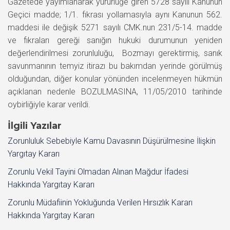
Gazetede yayımlanarak yürürlüğe giren 5728 sayılı Kanunun
Geçici madde; 1/1. fıkrası yollamasıyla aynı Kanunun 562.
maddesi ile değişik 5271 sayılı CMK.nun 231/5-14. madde
ve fıkraları gereği sanığın hukuki durumunun yeniden
değerlendirilmesi zorunluluğu, Bozmayı gerektirmiş, sanık
savunmanının temyiz itirazı bu bakımdan yerinde görülmüş
olduğundan, diğer konular yönünden incelenmeyen hükmün
açıklanan nedenle BOZULMASINA, 11/05/2010 tarihinde
oybirliğiyle karar verildi.
İlgili Yazılar
Zorunluluk Sebebiyle Kamu Davasının Düşürülmesine İlişkin
Yargıtay Kararı
Zorunlu Vekil Tayini Olmadan Alınan Mağdur İfadesi
Hakkında Yargıtay Kararı
Zorunlu Müdafiinin Yokluğunda Verilen Hırsızlık Kararı
Hakkında Yargıtay Kararı