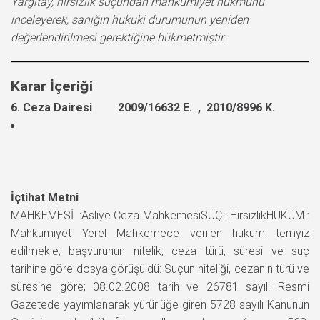
Yargıtay, hırsızlık suçundan mahkumiyet hükmünü
inceleyerek, sanığın hukuki durumunun yeniden
değerlendirilmesi gerektiğine hükmetmiştir.
Karar İçeriği
6. Ceza Dairesi 2009/16632 E. , 2010/8996 K.
İçtihat Metni
MAHKEMESİ :Asliye Ceza MahkemesiSUÇ : HırsızlıkHÜKÜM :
Mahkumiyet Yerel Mahkemece verilen hüküm temyiz
edilmekle; başvurunun nitelik, ceza türü, süresi ve suç
tarihine göre dosya görüşüldü: Suçun niteliği, cezanın türü ve
süresine göre; 08.02.2008 tarih ve 26781 sayılı Resmi
Gazetede yayımlanarak yürürlüğe giren 5728 sayılı Kanunun