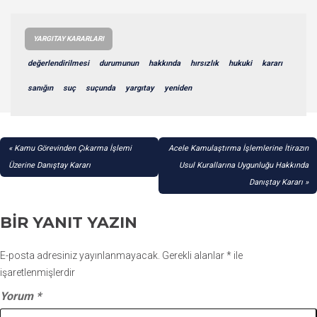
YARGITAY KARARLARI
değerlendirilmesi
durumunun
hakkında
hırsızlık
hukuki
kararı
sanığın
suç
suçunda
yargıtay
yeniden
YAZI
Kamu Görevinden Çıkarma İşlemi
Acele Kamulaştırma İşlemlerine İtirazın
GEZINMESI
Üzerine Danıştay Kararı
Usul Kurallarına Uygunluğu Hakkında
Danıştay Kararı
BIR YANIT YAZIN
E-posta adresiniz yayınlanmayacak.
Gerekli alanlar
*
ile
işaretlenmişlerdir
Yorum
*