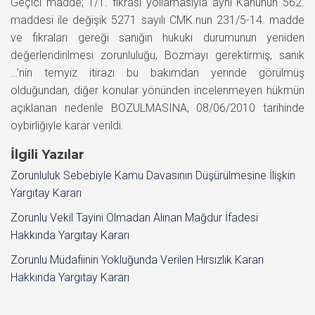
Geçici madde; 1/1. fıkrası yollamasıyla aynı Kanunun 562.
maddesi ile değişik 5271 sayılı CMK.nun 231/5-14. madde
ve fıkraları gereği sanığın hukuki durumunun yeniden
değerlendirilmesi zorunluluğu, Bozmayı gerektirmiş, sanık
…’nin temyiz itirazı bu bakımdan yerinde görülmüş
olduğundan, diğer konular yönünden incelenmeyen hükmün
açıklanan nedenle BOZULMASINA, 08/06/2010 tarihinde
oybirliğiyle karar verildi.
İlgili Yazılar
Zorunluluk Sebebiyle Kamu Davasının Düşürülmesine İlişkin
Yargıtay Kararı
Zorunlu Vekil Tayini Olmadan Alınan Mağdur İfadesi
Hakkında Yargıtay Kararı
Zorunlu Müdafiinin Yokluğunda Verilen Hırsızlık Kararı
Hakkında Yargıtay Kararı