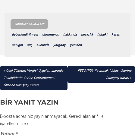
YARGITAY KARARLARI
değerlendirilmesi
durumunun
hakkında
hırsızlık
hukuki
kararı
sanığın
suç
suçunda
yargıtay
yeniden
YAZI
Özel Tüketim Vergisi Uygulamalarında
FETÖ/PDY ile İltisak İddiası Üzerine
GEZINMESI
Taahhütlerin Yerine Getirilmemesi
Danıştay Kararı
Üzerine Danıştay Kararı
BIR YANIT YAZIN
E-posta adresiniz yayınlanmayacak.
Gerekli alanlar
*
ile
işaretlenmişlerdir
Yorum
*