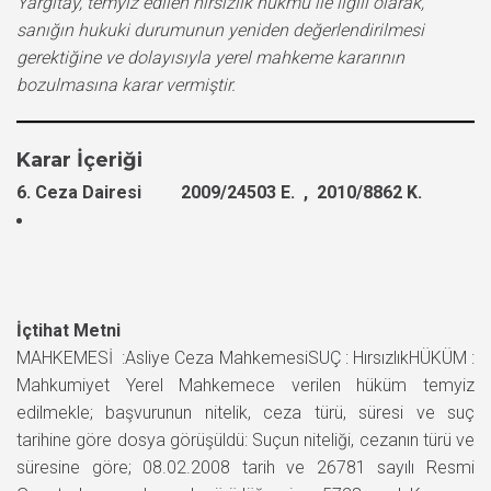
Yargıtay, temyiz edilen hırsızlık hükmü ile ilgili olarak,
sanığın hukuki durumunun yeniden değerlendirilmesi
gerektiğine ve dolayısıyla yerel mahkeme kararının
bozulmasına karar vermiştir.
Karar İçeriği
6. Ceza Dairesi 2009/24503 E. , 2010/8862 K.
İçtihat Metni
MAHKEMESİ :Asliye Ceza MahkemesiSUÇ : HırsızlıkHÜKÜM :
Mahkumiyet Yerel Mahkemece verilen hüküm temyiz
edilmekle; başvurunun nitelik, ceza türü, süresi ve suç
tarihine göre dosya görüşüldü: Suçun niteliği, cezanın türü ve
süresine göre; 08.02.2008 tarih ve 26781 sayılı Resmi