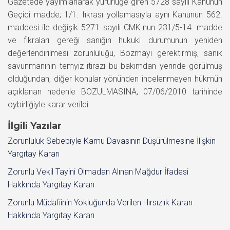
Gazetede yayımlanarak yürürlüğe giren 5728 sayılı Kanunun
Geçici madde; 1/1. fıkrası yollamasıyla aynı Kanunun 562.
maddesi ile değişik 5271 sayılı CMK.nun 231/5-14. madde
ve fıkraları gereği sanığın hukuki durumunun yeniden
değerlendirilmesi zorunluluğu, Bozmayı gerektirmiş, sanık
savunmanının temyiz itirazı bu bakımdan yerinde görülmüş
olduğundan, diğer konular yönünden incelenmeyen hükmün
açıklanan nedenle BOZULMASINA, 07/06/2010 tarihinde
oybirliğiyle karar verildi.
İlgili Yazılar
Zorunluluk Sebebiyle Kamu Davasının Düşürülmesine İlişkin
Yargıtay Kararı
Zorunlu Vekil Tayini Olmadan Alınan Mağdur İfadesi
Hakkında Yargıtay Kararı
Zorunlu Müdafiinin Yokluğunda Verilen Hırsızlık Kararı
Hakkında Yargıtay Kararı