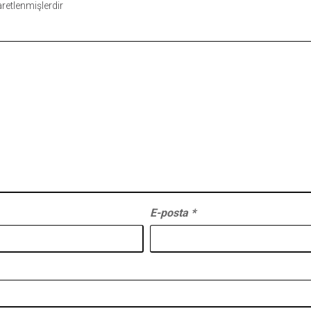
şaretlenmişlerdir
E-posta
*