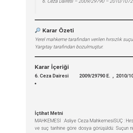
6. Ceza Dairesi – 2009/29790 – 2010/1072
Karar Özeti
Yerel mahkeme tarafından verilen hırsızlık suç
Yargıtay tarafından bozulmuştur.
Karar İçeriği
6. Ceza Dairesi 2009/29790 E. , 2010/10
İçtihat Metni
MAHKEMESİ :Asliye Ceza MahkemesiSUÇ : Hırsızl
ve suç tarihine göre dosya görüşüldü: Suçun ni