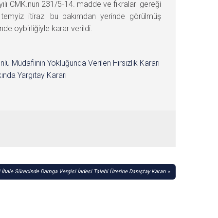
yılı CMK.nun 231/5-14. madde ve fıkraları gereği
 temyiz itirazı bu bakımdan yerinde görülmüş
oybirliğiyle karar verildi.
nlu Müdafiinin Yokluğunda Verilen Hırsızlık Kararı
ında Yargıtay Kararı
 İhale Sürecinde Damga Vergisi İadesi Talebi Üzerine Danıştay Kararı