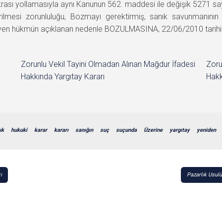
krası yollamasıyla aynı Kanunun 562. maddesi ile değişik 5271 sa
rilmesi zorunluluğu, Bozmayı gerektirmiş, sanık savunmanının
en hükmün açıklanan nedenle BOZULMASINA, 22/06/2010 tarihinde 
Zorunlu Vekil Tayini Olmadan Alınan Mağdur İfadesi
Zoru
Hakkında Yargıtay Kararı
Hakk
ık
hukuki
karar
kararı
sanığın
suç
suçunda
Üzerine
yargıtay
yeniden
ı
Pazarlık Usulü