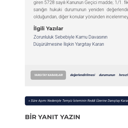
giren 5728 sayılı Kanunun Geçici madde; 1/1. fı
sanığın hukuki durumunun yeniden değerlendi
olduğundan, diğer konular yönünden incelenmey
İlgili Yazılar
Zorunluluk Sebebiyle Kamu Davasının
Düşürülmesine İlişkin Yargıtay Kararı
değerlendirilmesi
durumunun
hırsızl
YARGITAY KARARLARI
YAZI
Süre Aşımı Nedeniyle Temyiz İsteminin Reddi Üzerine Danıştay Karar
GEZINMESI
BIR YANIT YAZIN