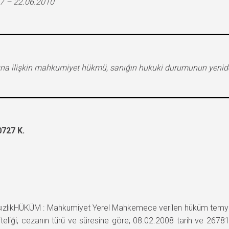
7 – 22.06.2010
una ilişkin mahkumiyet hükmü, sanığın hukuki durumunun yeniden
727 K.
ıkHÜKÜM : Mahkumiyet Yerel Mahkemece verilen hüküm temyiz ed
teliği, cezanın türü ve süresine göre; 08.02.2008 tarih ve 267