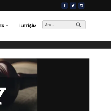
Arama:
ER
İLETIŞIM