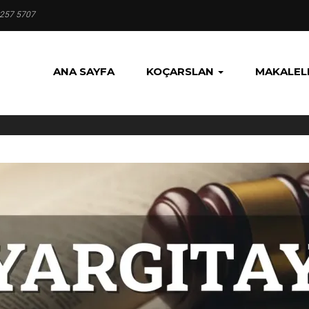
 257 5707
ANA SAYFA
KOÇARSLAN
MAKALEL