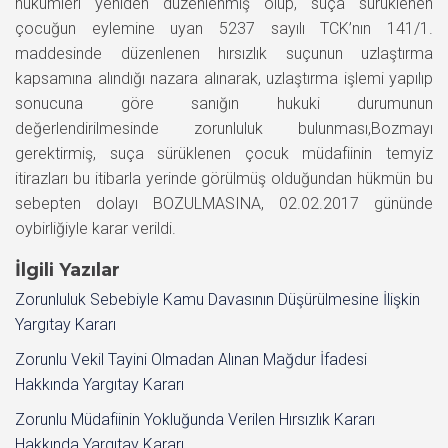
hükümleri yeniden düzenlenmiş olup, suça sürüklenen
çocuğun eylemine uyan 5237 sayılı TCK’nın 141/1.
maddesinde düzenlenen hırsızlık suçunun uzlaştırma
kapsamına alındığı nazara alınarak, uzlaştırma işlemi yapılıp
sonucuna göre sanığın hukuki durumunun
değerlendirilmesinde zorunluluk bulunması,Bozmayı
gerektirmiş, suça sürüklenen çocuk müdafiinin temyiz
itirazları bu itibarla yerinde görülmüş olduğundan hükmün bu
sebepten dolayı BOZULMASINA, 02.02.2017 gününde
oybirliğiyle karar verildi.
İlgili Yazılar
Zorunluluk Sebebiyle Kamu Davasının Düşürülmesine İlişkin
Yargıtay Kararı
Zorunlu Vekil Tayini Olmadan Alınan Mağdur İfadesi
Hakkında Yargıtay Kararı
Zorunlu Müdafiinin Yokluğunda Verilen Hırsızlık Kararı
Hakkında Yargıtay Kararı