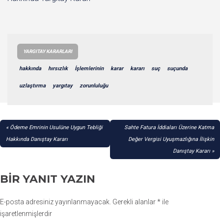
YARGITAY KARARLARI
hakkında
hırsızlık
İşlemlerinin
karar
kararı
suç
suçunda
uzlaştırma
yargıtay
zorunluluğu
YAZI
Ödeme Emrinin Usulüne Uygun Tebliği
Sahte Fatura İddiaları Üzerine Katma
GEZINMESI
Hakkında Danıştay Kararı
Değer Vergisi Uyuşmazlığına İlişkin
Danıştay Kararı
BIR YANIT YAZIN
E-posta adresiniz yayınlanmayacak.
Gerekli alanlar
*
ile
işaretlenmişlerdir