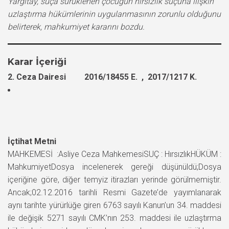
Yargıtay, suça sürüklenen çocuğun hırsızlık suçuna ilişkin
uzlaştırma hükümlerinin uygulanmasının zorunlu olduğunu
belirterek, mahkumiyet kararını bozdu.
Karar İçeriği
2. Ceza Dairesi 2016/18455 E. , 2017/1217 K.
İçtihat Metni
MAHKEMESİ :Asliye Ceza MahkemesiSUÇ : HırsızlıkHÜKÜM :
MahkumiyetDosya incelenerek gereği düşünüldü;Dosya
içeriğine göre, diğer temyiz itirazları yerinde görülmemiştir.
Ancak;02.12.2016 tarihli Resmi Gazete’de yayımlanarak
aynı tarihte yürürlüğe giren 6763 sayılı Kanun’un 34. maddesi
ile değişik 5271 sayılı CMK’nın 253. maddesi ile uzlaştırma