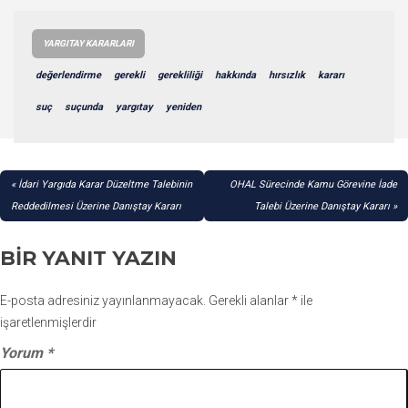
YARGITAY KARARLARI
değerlendirme
gerekli
gerekliliği
hakkında
hırsızlık
kararı
suç
suçunda
yargıtay
yeniden
YAZI
İdari Yargıda Karar Düzeltme Talebinin
OHAL Sürecinde Kamu Görevine İade
GEZINMESI
Reddedilmesi Üzerine Danıştay Kararı
Talebi Üzerine Danıştay Kararı
BIR YANIT YAZIN
E-posta adresiniz yayınlanmayacak.
Gerekli alanlar
*
ile
işaretlenmişlerdir
Yorum
*