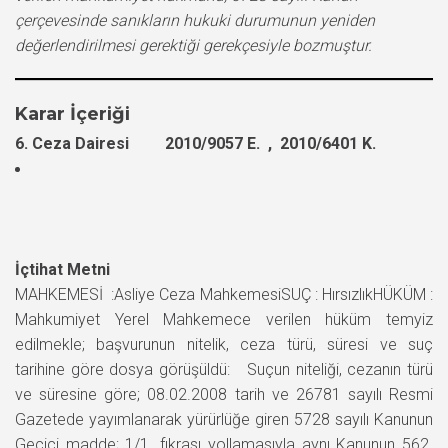
çerçevesinde sanıkların hukuki durumunun yeniden
değerlendirilmesi gerektiği gerekçesiyle bozmuştur.
Karar İçeriği
6. Ceza Dairesi 2010/9057 E. , 2010/6401 K.
İçtihat Metni
MAHKEMESİ :Asliye Ceza MahkemesiSUÇ : HırsızlıkHÜKÜM :
Mahkumiyet Yerel Mahkemece verilen hüküm temyiz
edilmekle; başvurunun nitelik, ceza türü, süresi ve suç
tarihine göre dosya görüşüldü: Suçun niteliği, cezanın türü
ve süresine göre; 08.02.2008 tarih ve 26781 sayılı Resmi
Gazetede yayımlanarak yürürlüğe giren 5728 sayılı Kanunun
Geçici madde; 1/1. fıkrası yollamasıyla aynı Kanunun 562.