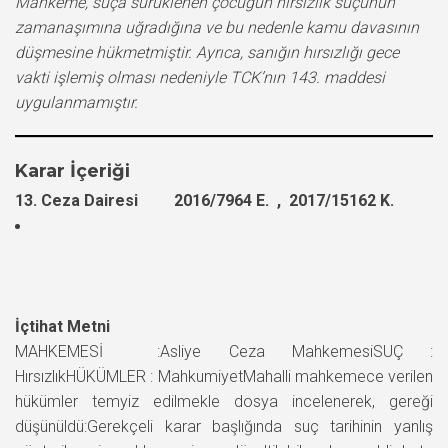
Mahkeme, suça sürüklenen çocuğun hırsızlık suçunun
zamanaşımına uğradığına ve bu nedenle kamu davasının
düşmesine hükmetmiştir. Ayrıca, sanığın hırsızlığı gece
vakti işlemiş olması nedeniyle TCK’nın 143. maddesi
uygulanmamıştır.
Karar İçeriği
13. Ceza Dairesi 2016/7964 E. , 2017/15162 K.
İçtihat Metni
MAHKEMESİ :Asliye Ceza MahkemesiSUÇ :
HırsızlıkHÜKÜMLER : MahkumiyetMahalli mahkemece verilen
hükümler temyiz edilmekle dosya incelenerek, gereği
düşünüldü:Gerekçeli karar başlığında suç tarihinin yanlış