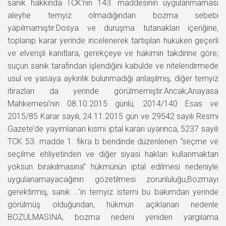
sanık hakkında TCK’nın 143. maddesinin uygulanmaması
aleyhe temyiz olmadığından bozma sebebi
yapılmamıştır.Dosya ve duruşma tutanakları içeriğine,
toplanıp karar yerinde incelenerek tartışılan hukuken geçerli
ve elverişli kanıtlara, gerekçeye ve hakimin takdirine göre;
suçun sanık tarafından işlendiğini kabulde ve nitelendirmede
usul ve yasaya aykırılık bulunmadığı anlaşılmış, diğer temyiz
itirazları da yerinde görülmemiştir.Ancak;Anayasa
Mahkemesi’nin 08.10.2015 günlü, 2014/140 Esas ve
2015/85 Karar sayılı, 24.11.2015 gün ve 29542 sayılı Resmi
Gazete’de yayımlanan kısmi iptal kararı uyarınca, 5237 sayılı
TCK 53. madde 1. fıkra b bendinde düzenlenen “seçme ve
seçilme ehliyetinden ve diğer siyasi hakları kullanmaktan
yoksun bırakılmasına” hükmünün iptal edilmesi nedeniyle
uygulanamayacağının gözetilmesi zorunluluğu,Bozmayı
gerektirmiş, sanık …’in temyiz istemi bu bakımdan yerinde
görülmüş olduğundan, hükmün açıklanan nedenle
BOZULMASINA, bozma nedeni yeniden yargılama