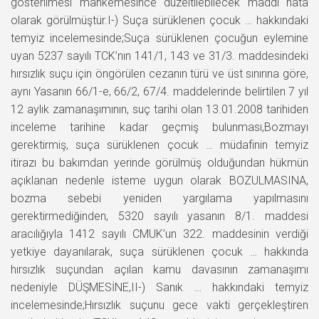
gösterilmesi mahkemesince düzeltilebilecek maddi hata
olarak görülmüştür.I-) Suça sürüklenen çocuk … hakkındaki
temyiz incelemesinde;Suça sürüklenen çocuğun eylemine
uyan 5237 sayılı TCK’nın 141/1, 143 ve 31/3. maddesindeki
hırsızlık suçu için öngörülen cezanın türü ve üst sınırına göre,
aynı Yasanın 66/1-e, 66/2, 67/4. maddelerinde belirtilen 7 yıl
12 aylık zamanaşımının, suç tarihi olan 13.01.2008 tarihiden
inceleme tarihine kadar geçmiş bulunması,Bozmayı
gerektirmiş, suça sürüklenen çocuk … müdafinin temyiz
itirazı bu bakımdan yerinde görülmüş olduğundan hükmün
açıklanan nedenle isteme uygun olarak BOZULMASINA,
bozma sebebi yeniden yargılama yapılmasını
gerektirmediğinden, 5320 sayılı yasanın 8/1. maddesi
aracılığıyla 1412 sayılı CMUK’un 322. maddesinin verdiği
yetkiye dayanılarak, suça sürüklenen çocuk … hakkında
hırsızlık suçundan açılan kamu davasının zamanaşımı
nedeniyle DÜŞMESİNE,II-) Sanık … hakkındaki temyiz
incelemesinde;Hırsızlık suçunu gece vakti gerçekleştiren