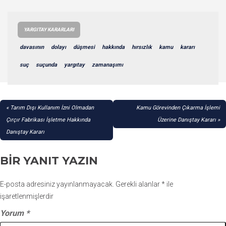
YARGITAY KARARLARI
davasının
dolayı
düşmesi
hakkında
hırsızlık
kamu
kararı
suç
suçunda
yargıtay
zamanaşımı
YAZI
Tarım Dışı Kullanım İzni Olmadan
Kamu Görevinden Çıkarma İşlemi
GEZINMESI
Çırçır Fabrikası İşletme Hakkında
Üzerine Danıştay Kararı
Danıştay Kararı
BIR YANIT YAZIN
E-posta adresiniz yayınlanmayacak.
Gerekli alanlar
*
ile
işaretlenmişlerdir
Yorum
*