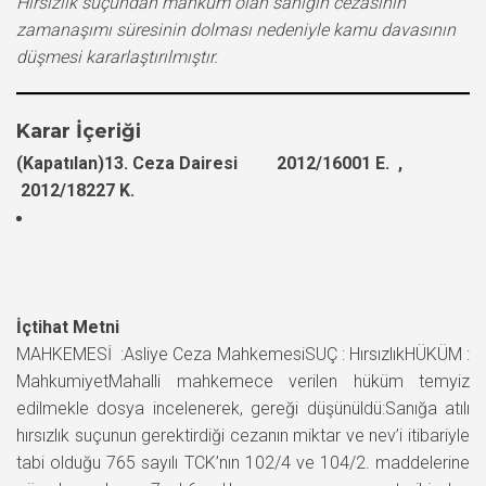
Hırsızlık suçundan mahkum olan sanığın cezasının
zamanaşımı süresinin dolması nedeniyle kamu davasının
düşmesi kararlaştırılmıştır.
Karar İçeriği
(Kapatılan)13. Ceza Dairesi 2012/16001 E. ,
2012/18227 K.
İçtihat Metni
MAHKEMESİ :Asliye Ceza MahkemesiSUÇ : HırsızlıkHÜKÜM :
MahkumiyetMahalli mahkemece verilen hüküm temyiz
edilmekle dosya incelenerek, gereği düşünüldü:Sanığa atılı
hırsızlık suçunun gerektirdiği cezanın miktar ve nev’i itibariyle
tabi olduğu 765 sayılı TCK’nın 102/4 ve 104/2. maddelerine