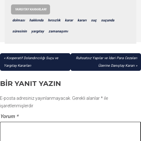
YARGITAY KARARLARI
dolması
hakkında
hırsızlık
karar
kararı
suç
suçunda
süresinin
yargıtay
zamanaşımı
YAZI
Kooperatif Dolandırıcılığı Suçu ve
Ruhsatsız Yapılar ve İdari Para Cezaları
GEZINMESI
Yargıtay Kararları
Üzerine Danıştay Kararı
BIR YANIT YAZIN
E-posta adresiniz yayınlanmayacak.
Gerekli alanlar
*
ile
işaretlenmişlerdir
Yorum
*