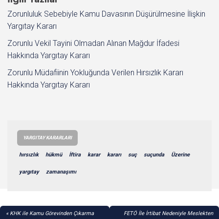
Zorunluluk Sebebiyle Kamu Davasının Düşürülmesine İlişkin
Yargıtay Kararı
Zorunlu Vekil Tayini Olmadan Alınan Mağdur İfadesi
Hakkında Yargıtay Kararı
Zorunlu Müdafiinin Yokluğunda Verilen Hırsızlık Kararı
Hakkında Yargıtay Kararı
YARGITAY KARARLARI
hırsızlık
hükmü
İftira
karar
kararı
suç
suçunda
Üzerine
yargıtay
zamanaşımı
YAZI
KHK ile Kamu Görevinden Çıkarma
FETÖ İle İrtibat Nedeniyle Meslekten