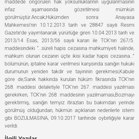
maddede öngörülen hak yoksunluklarının uygulanmasının
infaz aşamasında gözetilmesi mümkün
görülmüştür.Ancak;Hükümden sonra Anayasa
Mahkemesi’nin 10.12.2013 tarih ve 28847 sayılı Resmi
Gazete’de yayımlanarak yürürlüğe giren 10.04.2013 tarih ve
2013/14 Esas, 2013/56 sayılı kararı ile TCK’nın 267/5.
maddesindeki “…süreli hapis cezasına mahkumiyeti halinde,
mahkum olunan cezanın üçte ikisi kadar hapis cezasına…”
bölümünün, iptaline karar verilmesi karşısında sanığın hukuki
durumunun yeniden takdir ve tayininin gerekmesi,Kabule
göre de;Sanık hakkında kurulan hüküm fıkrasında TCK’nın
268. maddesi delaletiyle TCK’nın 267. maddesi yazılması
gerekirken, TCK’nın 268. maddesinin yazılmaması,Bozmayı
gerektirmiş, sanığın temyiz itirazları bu bakımdan yerinde
görülmüş olduğundan, hükmün açıklanan nedenlerle istem
gibi BOZULMASINA, 09.10.2017 tarihinde oybirliğiyle karar
verildi.
İlgili Yazılar