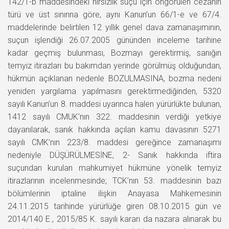
142/1-b maddesindeki hırsızlık suçu için öngörülen cezanın
türü ve üst sınırına göre, aynı Kanun’un 66/1-e ve 67/4.
maddelerinde belirtilen 12 yıllık genel dava zamanaşımının,
suçun işlendiği 26.07.2005 gününden inceleme tarihine
kadar geçmiş bulunması, Bozmayı gerektirmiş, sanığın
temyiz itirazları bu bakımdan yerinde görülmüş olduğundan,
hükmün açıklanan nedenle BOZULMASINA, bozma nedeni
yeniden yargılama yapılmasını gerektirmediğinden, 5320
sayılı Kanun’un 8. maddesi uyarınca halen yürürlükte bulunan,
1412 sayılı CMUK’nın 322. maddesinin verdiği yetkiye
dayanılarak, sanık hakkında açılan kamu davasının 5271
sayılı CMK’nın 223/8. maddesi gereğince zamanaşımı
nedeniyle DÜŞÜRÜLMESİNE, 2- Sanık hakkında iftira
suçundan kurulan mahkumiyet hükmüne yönelik temyiz
itirazlarının incelenmesinde; TCK’nın 53. maddesinin bazı
bölümlerinin iptaline ilişkin Anayasa Mahkemesinin
24.11.2015 tarihinde yürürlüğe giren 08.10.2015 gün ve
2014/140 E., 2015/85 K. sayılı kararı da nazara alınarak bu