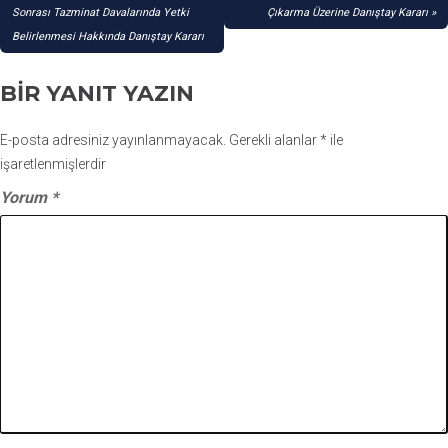
GEZINMESI
Sonrası Tazminat Davalarında Yetki
Çıkarma Üzerine Danıştay Kararı
Belirlenmesi Hakkında Danıştay Kararı
BIR YANIT YAZIN
E-posta adresiniz yayınlanmayacak.
Gerekli alanlar
*
ile
işaretlenmişlerdir
Yorum
*