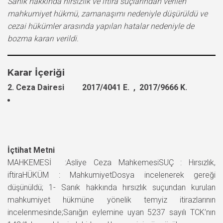
Sanık hakkında hırsızlık ve iftira suçlarından verilen
mahkumiyet hükmü, zamanaşımı nedeniyle düşürüldü ve
cezai hükümler arasında yapılan hatalar nedeniyle de
bozma kararı verildi.
Karar İçeriği
2. Ceza Dairesi 2017/4041 E. , 2017/9666 K.
İçtihat Metni
MAHKEMESİ :Asliye Ceza MahkemesiSUÇ : Hırsızlık,
iftiraHÜKÜM : MahkumiyetDosya incelenerek gereği
düşünüldü; 1- Sanık hakkında hırsızlık suçundan kurulan
mahkumiyet hükmüne yönelik temyiz itirazlarının
incelenmesinde;Sanığın eylemine uyan 5237 sayılı TCK’nın