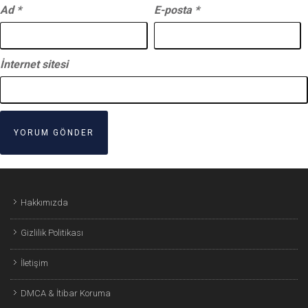
Ad
*
E-posta
*
İnternet sitesi
Hakkımızda
Gizlilik Politikası
İletişim
DMCA & İtibar Koruma