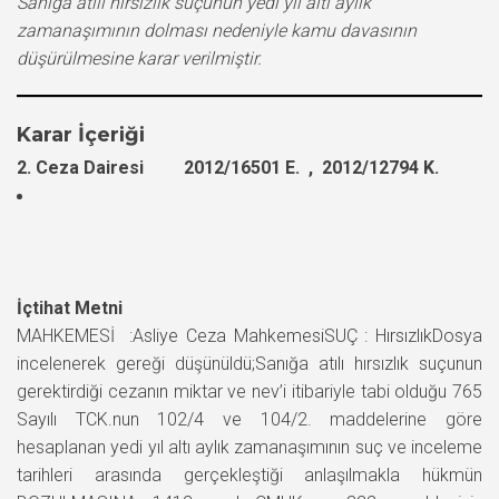
Sanığa atılı hırsızlık suçunun yedi yıl altı aylık
zamanaşımının dolması nedeniyle kamu davasının
düşürülmesine karar verilmiştir.
Karar İçeriği
2. Ceza Dairesi 2012/16501 E. , 2012/12794 K.
İçtihat Metni
MAHKEMESİ :Asliye Ceza MahkemesiSUÇ : HırsızlıkDosya
incelenerek gereği düşünüldü;Sanığa atılı hırsızlık suçunun
gerektirdiği cezanın miktar ve nev’i itibariyle tabi olduğu 765
Sayılı TCK.nun 102/4 ve 104/2. maddelerine göre
hesaplanan yedi yıl altı aylık zamanaşımının suç ve inceleme
tarihleri arasında gerçekleştiği anlaşılmakla hükmün