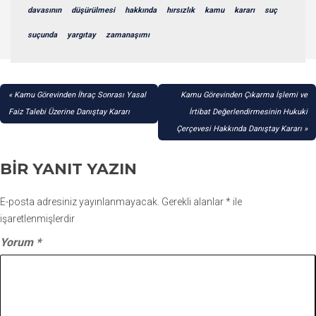
davasının
düşürülmesi
hakkında
hırsızlık
kamu
kararı
suç
suçunda
yargıtay
zamanaşımı
YAZI
Kamu Görevinden İhraç Sonrası Yasal
Kamu Görevinden Çıkarma İşlemi ve
GEZINMESI
Faiz Talebi Üzerine Danıştay Kararı
İrtibat Değerlendirmesinin Hukuki
Çerçevesi Hakkında Danıştay Kararı
BIR YANIT YAZIN
E-posta adresiniz yayınlanmayacak.
Gerekli alanlar
*
ile
işaretlenmişlerdir
Yorum
*