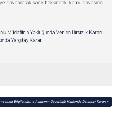
ye dayanılarak sanık hakkındaki kamu davasının
nlu Müdafiinin Yokluğunda Verilen Hırsızlık Kararı
ında Yargıtay Kararı
rmasında Bilgilendirme Askısının Geçerliliği Hakkında Danıştay Kararı