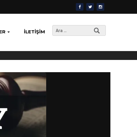
Arama:
ER
İLETIŞIM