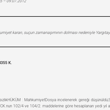
5 – 09.07.2012
hkumiyet kararı, suçun zamanaşımının dolması nedeniyle Yargıt
355 K.
ıkHÜKÜM : MahkumiyetDosya incelenerek gereği düşünüldü;Sanığ
ı TCK.nun 102/4 ve 104/2. maddelerine göre hesaplanan yedi yıl a