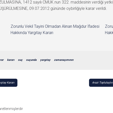
ZULMASINA, 1412 sayılı CMUK.nun 322. maddesinin verdiği yetki
ŞÜRÜLMESİNE, 09.07.2012 gününde oybirliğiyle karar verildi.
Zorunlu Vekil Tayini Olmadan Alınan Mağdur İfadesi
Zoru
Hakkında Yargıtay Kararı
Hakk
rar
kararı
suç
suçunda
yargıtay
zamanaşımının
ıştay Kararı
Arazi Toplulaştı
şaretlenmişlerdir