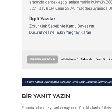
arasında gerçekleştiği anlaşılmakla hükmün BO
5271 sayılı CMK.nun 223/8.maddesi uyarınca DÜ
İlgili Yazılar
Zorunluluk Sebebiyle Kamu Davasının
Düşürülmesine İlişkin Yargıtay Kararı
düşünülmesi
hakkında
hırsızlık
ka
YARGITAY KARARLARI
YAZI
Sahte Fatura Düzenlemek Suretiyle Vergi Ziyaı Oluşumu Üzerine Dan
GEZINMESI
BIR YANIT YAZIN
E-posta adresiniz yayınlanmayacak.
Gerekli alanlar
*
ile i