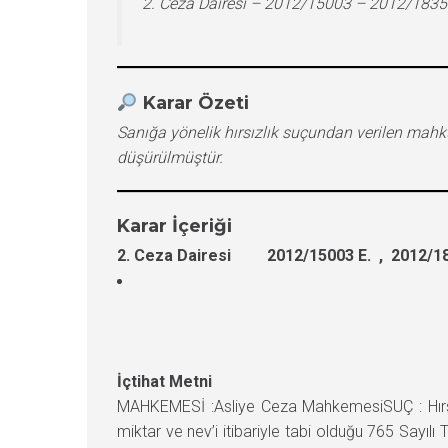
2. Ceza Dairesi – 2012/15003 – 2012/1835
Karar Özeti
Sanığa yönelik hırsızlık suçundan verilen ma
düşürülmüştür.
Karar İçeriği
2. Ceza Dairesi 2012/15003 E. , 2012/18
İçtihat Metni
MAHKEMESİ :Asliye Ceza MahkemesiSUÇ : Hırsızl
miktar ve nev’i itibariyle tabi olduğu 765 Sayıl