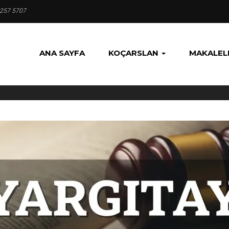
 257 5707
ANA SAYFA
KOÇARSLAN
MAKALEL