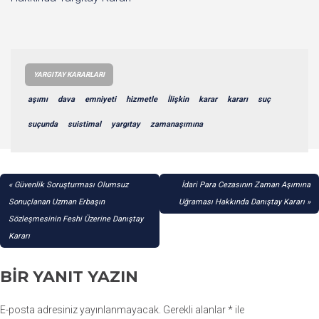
YARGITAY KARARLARI
aşımı
dava
emniyeti
hizmetle
İlişkin
karar
kararı
suç
suçunda
suistimal
yargıtay
zamanaşımına
YAZI
Güvenlik Soruşturması Olumsuz
İdari Para Cezasının Zaman Aşımına
GEZINMESI
Sonuçlanan Uzman Erbaşın
Uğraması Hakkında Danıştay Kararı
Sözleşmesinin Feshi Üzerine Danıştay
Kararı
BIR YANIT YAZIN
E-posta adresiniz yayınlanmayacak.
Gerekli alanlar
*
ile