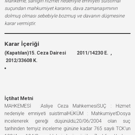
Mahkeme, sanığın hizmet nedeniyle emniyeti suistimal
suçundan mahkumiyet kararını, dava zamanaşımının
dolmuş olması sebebiyle bozmuş ve davanın düşmesine
karar vermiştir.
Karar İçeriği
(Kapatılan)15. Ceza Dairesi 2011/14230 E. ,
2012/33608 K.
İçtihat Metni
MAHKEMESİ :Asliye Ceza MahkemesiSUÇ : Hizmet
nedeniyle emniyeti suistimalHÜKÜM : MahkumiyetDosya
incelenerek gereği düşünüldü;20/06/2004 olan suç
tarihinden temyiz inceleme gününe kadar 765 sayılı TCK’un