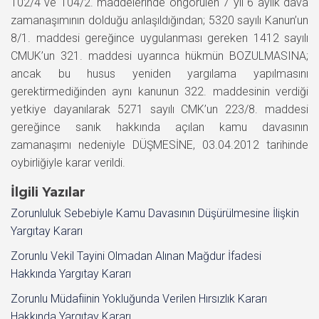
102/4 ve 104/2. maddelerinde öngörülen 7 yıl 6 aylık dava
zamanaşımının dolduğu anlaşıldığından; 5320 sayılı Kanun’un
8/1. maddesi gereğince uygulanması gereken 1412 sayılı
CMUK’un 321. maddesi uyarınca hükmün BOZULMASINA;
ancak bu husus yeniden yargılama yapılmasını
gerektirmediğinden aynı kanunun 322. maddesinin verdiği
yetkiye dayanılarak 5271 sayılı CMK’un 223/8. maddesi
gereğince sanık hakkında açılan kamu davasının
zamanaşımı nedeniyle DÜŞMESİNE, 03.04.2012 tarihinde
oybirliğiyle karar verildi.
İlgili Yazılar
Zorunluluk Sebebiyle Kamu Davasının Düşürülmesine İlişkin
Yargıtay Kararı
Zorunlu Vekil Tayini Olmadan Alınan Mağdur İfadesi
Hakkında Yargıtay Kararı
Zorunlu Müdafiinin Yokluğunda Verilen Hırsızlık Kararı
Hakkında Yargıtay Kararı