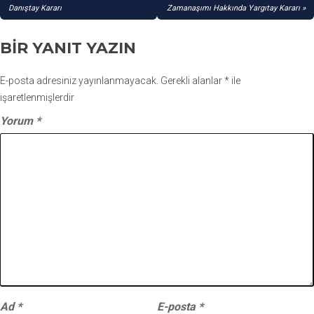
GEZINMESI
Danıştay Kararı
Zamanaşımı Hakkında Yargıtay Kararı
BIR YANIT YAZIN
E-posta adresiniz yayınlanmayacak.
Gerekli alanlar
*
ile
işaretlenmişlerdir
Yorum
*
Ad
*
E-posta
*