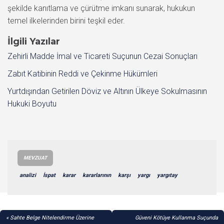
şekilde kanıtlama ve çürütme imkanı sunarak, hukukun
temel ilkelerinden birini teşkil eder.
İlgili Yazılar
Zehirli Madde İmal ve Ticareti Suçunun Cezai Sonuçları
Zabıt Katibinin Reddi ve Çekinme Hükümleri
Yurtdışından Getirilen Döviz ve Altının Ülkeye Sokulmasının
Hukuki Boyutu
MEVZUAT
analizi
İspat
karar
kararlarının
karşı
yargı
yargıtay
YAZI
Sahte Belge Nitelendirme Üzerine
Güveni Kötüye Kullanma Suçunda