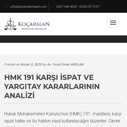
Skip
info@kocarslanhukuk.com
0537 344 4020 - 0258 257 5707
to
content
Toggl
naviga
Posted on
Nisan 3, 2025
by
Av. Yusuf Enes ARSLAN
HMK 191 KARŞI İSPAT VE
YARGITAY KARARLARININ
ANALIZI
Hukuk Muhakemeleri Kanunu’nun (HMK) 191. maddesi, karşı
ispat hakkı ve bu hakkın nasıl kullanılacağını düzenler. Gerek