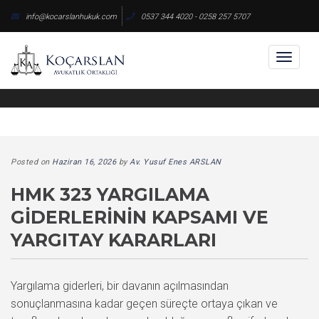
Skip
info@kocarslanhukuk.com
0537 344 4020 - 0258 257 5707
to
content
Toggl
naviga
Posted on
Haziran 16, 2026
by
Av. Yusuf Enes ARSLAN
HMK 323 YARGILAMA
GIDERLERININ KAPSAMI VE
YARGITAY KARARLARI
Yargılama giderleri, bir davanın açılmasından
sonuçlanmasına kadar geçen süreçte ortaya çıkan ve