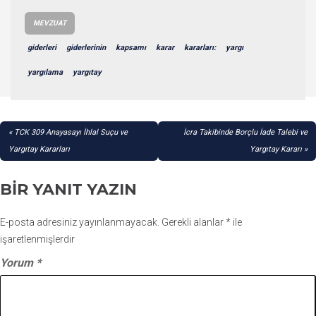
MEVZUAT
giderleri
giderlerinin
kapsamı
karar
kararları:
yargı
yargılama
yargıtay
YAZI
TCK 309 Anayasayı İhlal Suçu ve
İcra Takibinde Borçlu İade Talebi ve
GEZINMESI
Yargıtay Kararları
Yargıtay Kararı
BIR YANIT YAZIN
E-posta adresiniz yayınlanmayacak.
Gerekli alanlar
*
ile
işaretlenmişlerdir
Yorum
*