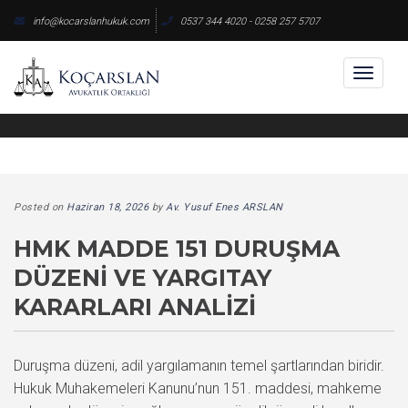
Skip
info@kocarslanhukuk.com
0537 344 4020 - 0258 257 5707
to
content
Toggl
naviga
Posted on
Haziran 18, 2026
by
Av. Yusuf Enes ARSLAN
HMK MADDE 151 DURUŞMA
DÜZENI VE YARGITAY
KARARLARI ANALIZI
Duruşma düzeni, adil yargılamanın temel şartlarından biridir.
Hukuk Muhakemeleri Kanunu’nun 151. maddesi, mahkeme