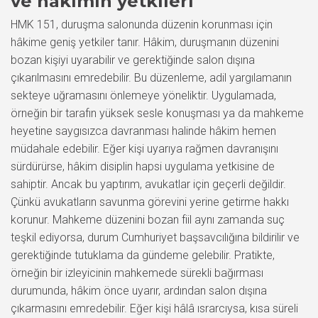
ve hâkimin yetkileri
HMK 151, duruşma salonunda düzenin korunması için
hâkime geniş yetkiler tanır. Hâkim, duruşmanın düzenini
bozan kişiyi uyarabilir ve gerektiğinde salon dışına
çıkarılmasını emredebilir. Bu düzenleme, adil yargılamanın
sekteye uğramasını önlemeye yöneliktir. Uygulamada,
örneğin bir tarafın yüksek sesle konuşması ya da mahkeme
heyetine saygısızca davranması halinde hâkim hemen
müdahale edebilir. Eğer kişi uyarıya rağmen davranışını
sürdürürse, hâkim disiplin hapsi uygulama yetkisine de
sahiptir. Ancak bu yaptırım, avukatlar için geçerli değildir.
Çünkü avukatların savunma görevini yerine getirme hakkı
korunur. Mahkeme düzenini bozan fiil aynı zamanda suç
teşkil ediyorsa, durum Cumhuriyet başsavcılığına bildirilir ve
gerektiğinde tutuklama da gündeme gelebilir. Pratikte,
örneğin bir izleyicinin mahkemede sürekli bağırması
durumunda, hâkim önce uyarır, ardından salon dışına
çıkarmasını emredebilir. Eğer kişi hâlâ ısrarcıysa, kısa süreli