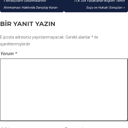
YAZI
Mirasçıların Savunmalarının
TCK 334 Yasaklanan Bilgileri Temin
GEZINMESI
Alınmaması Hakkında Danıştay Kararı
Suçu ve Hukuki Sonuçları
BIR YANIT YAZIN
E-posta adresiniz yayınlanmayacak.
Gerekli alanlar
*
ile
işaretlenmişlerdir
Yorum
*