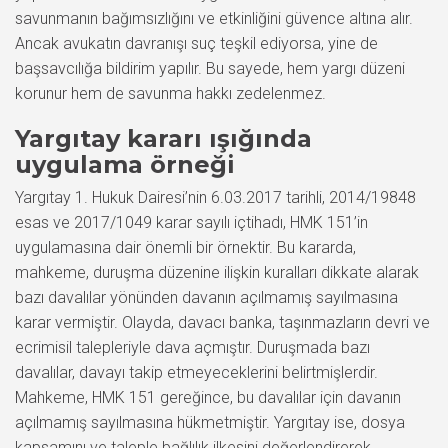
savunmanın bağımsızlığını ve etkinliğini güvence altına alır.
Ancak avukatın davranışı suç teşkil ediyorsa, yine de
başsavcılığa bildirim yapılır. Bu sayede, hem yargı düzeni
korunur hem de savunma hakkı zedelenmez.
Yargıtay kararı ışığında
uygulama örneği
Yargıtay 1. Hukuk Dairesi’nin 6.03.2017 tarihli, 2014/19848
esas ve 2017/1049 karar sayılı içtihadı, HMK 151’in
uygulamasına dair önemli bir örnektir. Bu kararda,
mahkeme, duruşma düzenine ilişkin kuralları dikkate alarak
bazı davalılar yönünden davanın açılmamış sayılmasına
karar vermiştir. Olayda, davacı banka, taşınmazların devri ve
ecrimisil talepleriyle dava açmıştır. Duruşmada bazı
davalılar, davayı takip etmeyeceklerini belirtmişlerdir.
Mahkeme, HMK 151 gereğince, bu davalılar için davanın
açılmamış sayılmasına hükmetmiştir. Yargıtay ise, dosya
kapsamını ve taleple bağlılık ilkesini değerlendirerek,