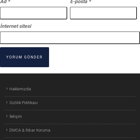
Ad
*
E-posta
*
İnternet sitesi
Hakkımızda
Gizlilik Politikası
İletişim
DMCA & İtibar Koruma