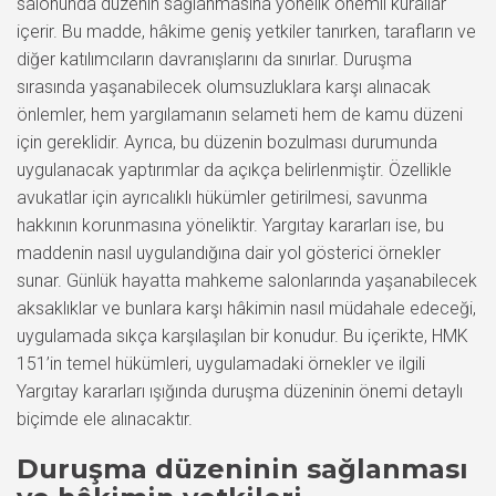
salonunda düzenin sağlanmasına yönelik önemli kurallar
içerir. Bu madde, hâkime geniş yetkiler tanırken, tarafların ve
diğer katılımcıların davranışlarını da sınırlar. Duruşma
sırasında yaşanabilecek olumsuzluklara karşı alınacak
önlemler, hem yargılamanın selameti hem de kamu düzeni
için gereklidir. Ayrıca, bu düzenin bozulması durumunda
uygulanacak yaptırımlar da açıkça belirlenmiştir. Özellikle
avukatlar için ayrıcalıklı hükümler getirilmesi, savunma
hakkının korunmasına yöneliktir. Yargıtay kararları ise, bu
maddenin nasıl uygulandığına dair yol gösterici örnekler
sunar. Günlük hayatta mahkeme salonlarında yaşanabilecek
aksaklıklar ve bunlara karşı hâkimin nasıl müdahale edeceği,
uygulamada sıkça karşılaşılan bir konudur. Bu içerikte, HMK
151’in temel hükümleri, uygulamadaki örnekler ve ilgili
Yargıtay kararları ışığında duruşma düzeninin önemi detaylı
biçimde ele alınacaktır.
Duruşma düzeninin sağlanması