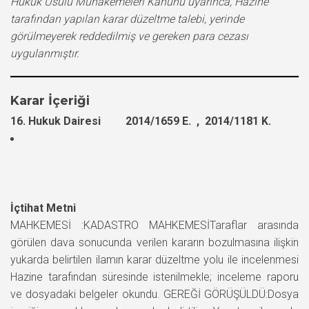
Hukuk Usulü Muhakemeleri Kanunu uyarınca, Hazine
tarafından yapılan karar düzeltme talebi, yerinde
görülmeyerek reddedilmiş ve gereken para cezası
uygulanmıştır.
Karar İçeriği
16. Hukuk Dairesi 2014/1659 E. , 2014/1181 K.
İçtihat Metni
MAHKEMESİ :KADASTRO MAHKEMESİTaraflar arasında
görülen dava sonucunda verilen kararın bozulmasına ilişkin
yukarda belirtilen ilamın karar düzeltme yolu ile incelenmesi
Hazine tarafından süresinde istenilmekle; inceleme raporu
ve dosyadaki belgeler okundu. GEREĞİ GÖRÜŞÜLDÜ:Dosya