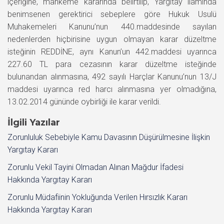
içeriğine, mahkeme kararında belirtilip, Yargıtay ilamında
benimsenen gerektirici sebeplere göre Hukuk Usulü
Muhakemeleri Kanunu’nun 440.maddesinde sayılan
nedenlerden hiçbirisine uygun olmayan karar düzeltme
isteğinin REDDİNE, aynı Kanun’un 442.maddesi uyarınca
227.60 TL para cezasının karar düzeltme isteğinde
bulunandan alınmasına, 492 sayılı Harçlar Kanunu’nun 13/J
maddesi uyarınca red harcı alınmasına yer olmadığına,
13.02.2014 gününde oybirliği ile karar verildi.
İlgili Yazılar
Zorunluluk Sebebiyle Kamu Davasının Düşürülmesine İlişkin
Yargıtay Kararı
Zorunlu Vekil Tayini Olmadan Alınan Mağdur İfadesi
Hakkında Yargıtay Kararı
Zorunlu Müdafiinin Yokluğunda Verilen Hırsızlık Kararı
Hakkında Yargıtay Kararı