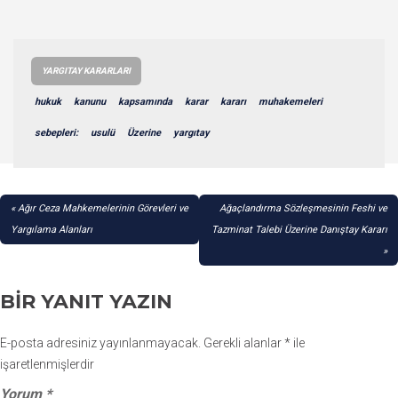
YARGITAY KARARLARI
hukuk
kanunu
kapsamında
karar
kararı
muhakemeleri
sebepleri:
usulü
Üzerine
yargıtay
YAZI
Ağır Ceza Mahkemelerinin Görevleri ve
Ağaçlandırma Sözleşmesinin Feshi ve
GEZINMESI
Yargılama Alanları
Tazminat Talebi Üzerine Danıştay Kararı
BIR YANIT YAZIN
E-posta adresiniz yayınlanmayacak.
Gerekli alanlar
*
ile
işaretlenmişlerdir
Yorum
*