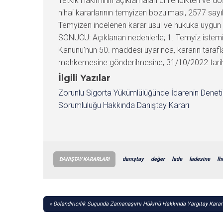
Tetkik Hâkiminin açıklamaları dinlendikten ve
nihai kararlarının temyizen bozulması, 2577 sayı
Temyizen incelenen karar usul ve hukuka uygun o
SONUCU: Açıklanan nedenlerle; 1. Temyiz istemi
Kanunu’nun 50. maddesi uyarınca, kararın taraflar
mahkemesine gönderilmesine, 31/10/2022 tarihind
İlgili Yazılar
Zorunlu Sigorta Yükümlülüğünde İdarenin Denet
Sorumluluğu Hakkında Danıştay Kararı
danıştay
değer
İade
İadesine
İh
DANIŞTAY KARARLARI
YAZI
Dolandırıcılık Suçunda Zamanaşımı Hükmü Hakkında Yargıtay Karar
GEZINMESI