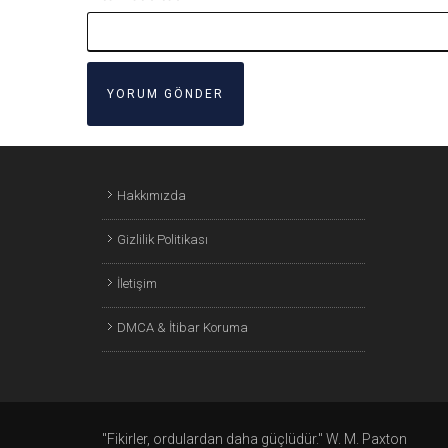
Hakkımızda
Gizlilik Politikası
İletişim
DMCA & İtibar Koruma
"Fikirler, ordulardan daha güçlüdür." W. M. Paxton