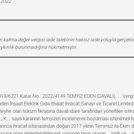
.2022
n katma değer vergisi iade talebinin haksız iade yoluyla gerçekl
kırılık bulunmadığına hükmetmiştir.
19/6221 Karar No : 2022/4149 TEMYİZ EDEN (DAVALI) : … Vergi Da
en İnşaat Elektrik Gıda İthalat İhracat Sanayi ve Ticaret Limite
leyhe olan hüküm fıkrasına davalı idare tarafından yöneltilen istin
…, K:… sayılı kararının temyizen incelenerek bozulması istenilme
arınca ihracat istisnasından doğan 2017 yılının Temmuz ila Ekim
nucuna göre değerlendirileceği yönünde tesis olunan … tarih ve … sayı