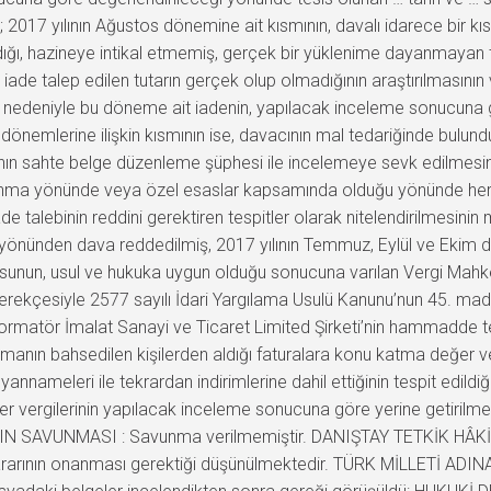
017 yılının Ağustos dönemine ait kısmının, davalı idarece bir kısı
ğı, hazineye intikal etmemiş, gerçek bir yüklenime dayanmayan tu
ade talep edilen tutarın gerçek olup olmadığının araştırılmasının 
nedeniyle bu döneme ait iadenin, yapılacak inceleme sonucuna gö
 dönemlerine ilişkin kısmının ise, davacının mal tedariğinde bulu
…nın sahte belge düzenleme şüphesi ile incelemeye sevk edilmesin
nma yönünde veya özel esaslar kapsamında olduğu yönünde herhan
 iade talebinin reddini gerektiren tespitler olarak nitelendirilmes
yönünden dava reddedilmiş, 2017 yılının Temmuz, Eylül ve Ekim döne
usunun, usul ve hukuka uygun olduğu sonucuna varılan Vergi Mahke
gerekçesiyle 2577 sayılı İdari Yargılama Usulü Kanunu’nun 45. madd
formatör İmalat Sanayi ve Ticaret Limited Şirketi’nin hammadde t
irmanın bahsedilen kişilerden aldığı faturalara konu katma değer ver
eyannameleri ile tekrardan indirimlerine dahil ettiğinin tespit ed
r vergilerinin yapılacak inceleme sonucuna göre yerine getirilmesi
AFIN SAVUNMASI : Savunma verilmemiştir. DANIŞTAY TETKİK HÂKİM
ararının onanması gerektiği düşünülmektedir. TÜRK MİLLETİ ADIN