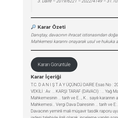
3. Daire – 2019/6221 – 2022/4149 – 31.10
Karar Özeti
Danıştay, davacının ihracat istisnasından doğa
Mahkemesi kararını onayarak usul ve hukuka ay
Kararı Görüntüle
Karar İçeriği
T.C. D A N I Ş T A Y ÜÇÜNCÜ DAİRE Esas No : 20
VEKİLİ : Av. … KARŞI TARAF (DAVACI) : … Yağ Mad
Mahkemesinin … tarih ve E…, K… sayılı kararının a
Mahkemesi… Vergi Dava Dairesinin … tarih ve E:
Davacının yeminli mali müşavir tasdik raporu uy
iadesi talebiyle ilgili olarak, inceleme yapılıp so