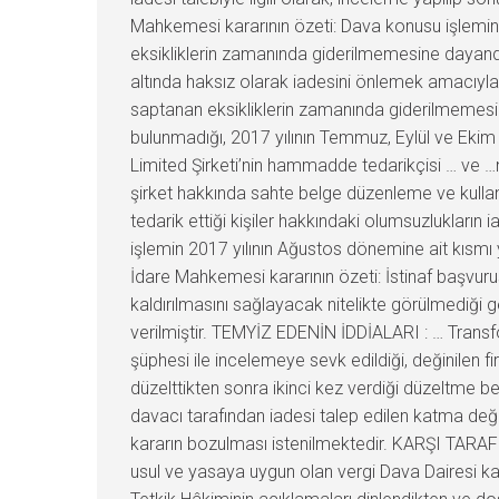
Mahkemesi kararının özeti: Dava konusu işlemin; 2
eksikliklerin zamanında giderilmemesine dayandı
altında haksız olarak iadesini önlemek amacıyla i
saptanan eksikliklerin zamanında giderilmemesi 
bulunmadığı, 2017 yılının Temmuz, Eylül ve Ekim
Limited Şirketi’nin hammadde tedarikçisi … ve 
şirket hakkında sahte belge düzenleme ve kulla
tedarik ettiği kişiler hakkındaki olumsuzlukların
işlemin 2017 yılının Ağustos dönemine ait kısmı 
İdare Mahkemesi kararının özeti: İstinaf başvur
kaldırılmasını sağlayacak nitelikte görülmediği 
verilmiştir. TEMYİZ EDENİN İDDİALARI : … Trans
şüphesi ile incelemeye sevk edildiği, değinilen f
düzelttikten sonra ikinci kez verdiği düzeltme b
davacı tarafından iadesi talep edilen katma değe
kararın bozulması istenilmektedir. KARŞI TAR
usul ve yasaya uygun olan vergi Dava Dairesi k