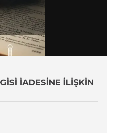
SI İADESINE İLIŞKIN