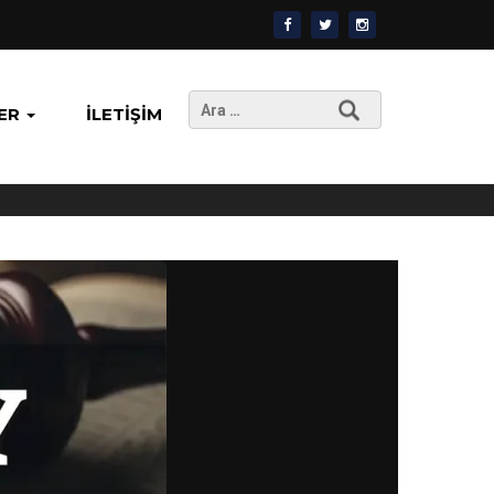
Arama:
ER
İLETIŞIM