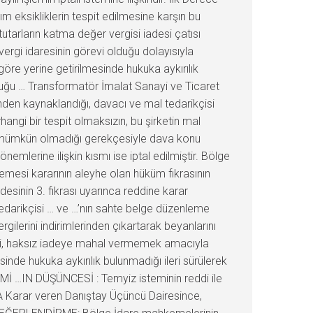
m eksikliklerin tespit edilmesine karşın bu
tarların katma değer vergisi iadesi çatısı
vergi idaresinin görevi olduğu dolayısıyla
re yerine getirilmesinde hukuka aykırılık
nduğu … Transformatör İmalat Sanayi ve Ticaret
den kaynaklandığı, davacı ve mal tedarikçisi
gi bir tespit olmaksızın, bu şirketin mal
inin mümkün olmadığı gerekçesiyle dava konu
mlerine ilişkin kısmı ise iptal edilmiştir. Bölge
mesi kararının aleyhe olan hüküm fıkrasının
esinin 3. fıkrası uyarınca reddine karar
edarikçisi … ve …’nın sahte belge düzenleme
gilerini indirimlerinden çıkartarak beyanlarını
ildiği, haksız iadeye mahal vermemek amacıyla
nde hukuka aykırılık bulunmadığı ileri sürülerek
İ …IN DÜŞÜNCESİ : Temyiz isteminin reddi ile
A Karar veren Danıştay Üçüncü Dairesince,