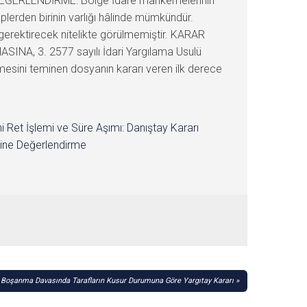
Kİ DEĞERLENDİRME: Bölge İdare mahkemelerinin
lerden birinin varlığı hâlinde mümkündür.
 gerektirecek nitelikte görülmemiştir. KARAR
SINA, 3. 2577 sayılı İdari Yargılama Usulü
ilmesini teminen dosyanın kararı veren ilk derece
i Ret İşlemi ve Süre Aşımı: Danıştay Kararı
ine Değerlendirme
Boşanma Davasında Tarafların Kusur Durumuna Göre Yargıtay Kararı