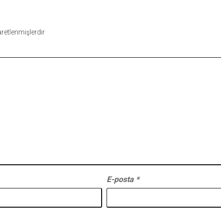
şaretlenmişlerdir
E-posta
*