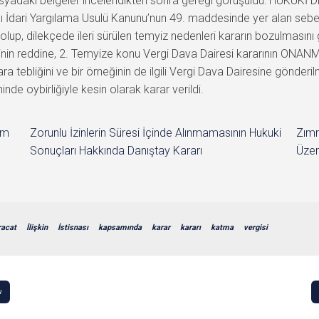
 dosyadaki belgeler incelendikten sonra gereği görüşüldü: HUKU
lı İdari Yargılama Usulü Kanunu’nun 49. maddesinde yer alan sebep
lup, dilekçede ileri sürülen temyiz nedenleri kararın bozulmasını
nin reddine, 2. Temyize konu Vergi Dava Dairesi kararının ONANMA
a tebliğini ve bir örneğinin de ilgili Vergi Dava Dairesine gönder
e oybirliğiyle kesin olarak karar verildi.
im
Zorunlu İzinlerin Süresi İçinde Alınmamasının Hukuki
Zımn
Sonuçları Hakkında Danıştay Kararı
Üzer
racat
İlişkin
İstisnası
kapsamında
karar
kararı
katma
vergisi
ı