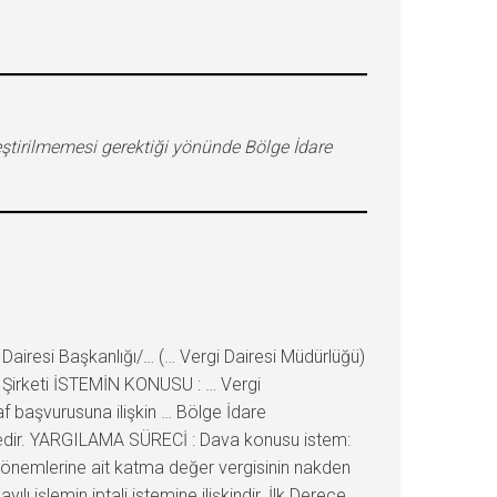
eştirilmemesi gerektiği yönünde Bölge İdare
iresi Başkanlığı/… (… Vergi Dairesi Müdürlüğü)
d Şirketi İSTEMİN KONUSU : … Vergi
af başvurusuna ilişkin … Bölge İdare
ktedir. YARGILAMA SÜRECİ : Dava konusu istem:
 dönemlerine ait katma değer vergisinin nakden
lı işlemin iptali istemine ilişkindir. İlk Derece