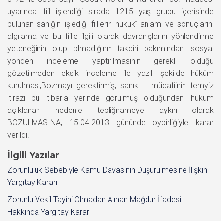
uyarınca; fiil işlendiği sırada 12­15 yaş grubu içerisinde
bulunan sanığın işlediği fiillerin hukukî anlam ve sonuçlarını
algılama ve bu fiille ilgili olarak davranışlarını yönlendirme
yeteneğinin olup olmadığının takdiri bakımından, sosyal
yönden inceleme yaptırılmasının gerekli olduğu
gözetilmeden eksik inceleme ile yazılı şekilde hüküm
kurulması,Bozmayı gerektirmiş, sanık … müdafiinin temyiz
itirazı bu itibarla yerinde görülmüş olduğundan, hüküm
açıklanan nedenle tebliğnameye aykırı olarak
BOZULMASINA, 15.04.2013 gününde oybirliğiyle karar
verildi.
İlgili Yazılar
Zorunluluk Sebebiyle Kamu Davasının Düşürülmesine İlişkin
Yargıtay Kararı
Zorunlu Vekil Tayini Olmadan Alınan Mağdur İfadesi
Hakkında Yargıtay Kararı