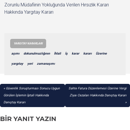
Zorunlu Müdafiinin Yokluğunda Verilen Hırsızlık Kararı
Hakkında Yargıtay Kararı
YARGITAY KARARLARI
aşımı
dokunulmazlığının
İhlali
İş
karar
kararı
Üzerine
yargıtay
yeri
zamanaşımı
YAZI
Güvenlik Soruşturması Sonucu Uygun
Sahte Fatura Düzenlemesi Üzerine Vergi
GEZINMESI
Görülen İşlemin İptali Hakkında
Ziyaı Cezaları Hakkında Danıştay Kararı
Danıştay Kararı
BIR YANIT YAZIN