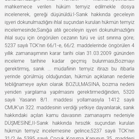
mahkemece verilen hüküm temyiz edilmekle dosya
incelenerek, gereği düşünüldü:I-Sanık hakkında geceleyin
işyeri dokunulmazlığını ihlal suçundan kurulan hükmün temyiz
incelemesinde;Sanığa atılı geceleyin işyeri dokunulmazlığını
ihlal suçu için öngörülen cezanın türü ve üst sınırına göre;
5237 sayılı TCK’nın 66/1-e, 66/2. maddelerinde öngörülen 4
yıllık zamanaşımının karar tarihi olan 31.03.2009 gününden
inceleme tarihine kadar geçmiş bulunması,Bozmayı
gerektirmiş, sanık … müdafiinin temyiz itirazı bu itibarla
yerinde görülmüş olduğundan, hükmün açıklanan nedenle
tebliğnameye aykırı olarak BOZULMASINA, bozma nedeni
yeniden yargılama yapılmasını gerektirmediğinden, 5320
sayılı Yasanın 8/1. maddesi yollamasıyla 1412 sayılı
CMUK’un 322. maddesinin verdiği yetkiye dayanılarak, sanık
hakkındaki açılan kamu davasının zamanaşımı nedeniyle
DÜŞMESİNE,II-Sanık hakkında hırsızlık suçundan kurulan
hükmün temyiz incelemesine gelince;5237 sayılı TCK’nın
31/2 ile 5395 sayılı Çocuk Koruma Kanunun 35. maddesi