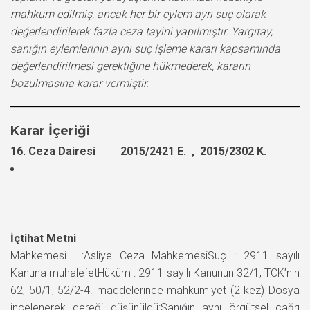
mahkum edilmiş, ancak her bir eylem ayrı suç olarak
değerlendirilerek fazla ceza tayini yapılmıştır. Yargıtay,
sanığın eylemlerinin aynı suç işleme kararı kapsamında
değerlendirilmesi gerektiğine hükmederek, kararın
bozulmasına karar vermiştir.
Karar İçeriği
16. Ceza Dairesi 2015/2421 E. , 2015/2302 K.
İçtihat Metni
Mahkemesi :Asliye Ceza MahkemesiSuç : 2911 sayılı
Kanuna muhalefetHüküm : 2911 sayılı Kanunun 32/1, TCK’nın
62, 50/1, 52/2-4. maddelerince mahkumiyet (2 kez) Dosya
incelenerek gereği düşünüldü:Sanığın aynı örgütsel çağrı