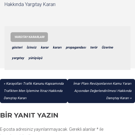
Hakkında Yargıtay Kararı
YARGITAY KARARLARI
gösteri
İzinsiz
karar
kararı
propagandası
terör
Üzerine
yargıtay
yürüyüşü
YAZI
Karayolları Trafik Kanunu Kapsamında
İmar Planı Revizyonlarının Kamu Yararı
GEZINMESI
Trafikten Men İşlemine İtiraz Hakkında
Açısından Değerlendirilmesi Hakkında
Danıştay Kararı
Danıştay Kararı
BIR YANIT YAZIN
E-posta adresiniz yayınlanmayacak.
Gerekli alanlar
*
ile