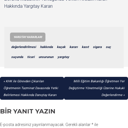
Hakkında Yargıtay Kararı
YARGITAY KARARLARI
değerlendirilmesi
hakkında
kaçak
kararı
kasıt
sigara
suç
suçunda
ticari
unsurunun
yargıtay
YAZI
KHK ile Görevden Çıkarılan
Milli Eğitim Bakanlığı Öğretmen Yer
GEZINMESI
Öğretmenin Tazminat Davasında Yetki
Değiştirme Yönetmeliği Üzerine Hukuki
Belirlemesi Hakkında Danıştay Kararı
Değerlendirme
BIR YANIT YAZIN
E-posta adresiniz yayınlanmayacak.
Gerekli alanlar
*
ile