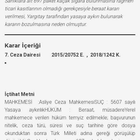
Sanıklara ait 697 paket kaçak sigara bulunmasına rağmen
ticari kasıtlarının olmadığı gerekçesiyle beraat kararı
verilmesi, Yargıtay tarafından yasaya aykırı bulunarak
kararın bozulmasına neden olmuştur.
Karar İçeriği
7. Ceza Dairesi 2015/20752 E. , 2018/1242 K.
İçtihat Metni
MAHKEMESİ :Asliye Ceza MahkemesiSUÇ : 5607 sayılı
Yasaya aykırılıkHÜKÜM : Beraat, müsadereYerel
mahkemece verilen hüküm temyiz edilmekle; başvurunun
nitelik, ceza türü, süresi ve suç tarihine göre dosya
okunduktan sonra Türk Milleti adına gereği görüşülüp