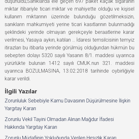
düşünüldü;Sanıklarda ele geçen 697 paket kaçak sigaranın
miktar itibariyle ticari miktar ve mahiyette olduğu ve kişisel
kullanım miktarının üzerinde bulunduğu gözetilmeksizin,
sanıkların mahkumiyeti yerine ticari kasıtlarının bulunmadığı
şeklindeki yerinde olmayan gerekçeyle beraatlerine karar
verilmesi, Yasaya aykırı, katılan … İdaresi temsilcisinin temyiz
itirazları bu itibarla yerinde görülmüş olduğundan hükmün bu
sebepten dolayı 5320 sayılı Yasanın 8/1. maddesi uyarınca
yürürlükte bulunan 1412 sayılı CMUK.nun 321. maddesi
uyarınca BOZULMASINA, 13.02.2018 tarihinde oybirliğiyle
karar verildi.
İlgili Yazılar
Zorunluluk Sebebiyle Kamu Davasının Düşürülmesine İlişkin
Yargıtay Kararı
Zorunlu Vekil Tayini Olmadan Alınan Mağdur İfadesi
Hakkında Yargıtay Kararı
Zorunlu Müdafiinin Yokluğunda Verilen Hırsızlık Kararı